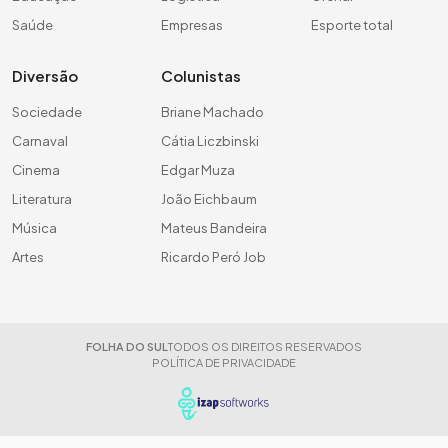
Saúde
Empresas
Esporte total
Diversão
Colunistas
Sociedade
Briane Machado
Carnaval
Cátia Liczbinski
Cinema
Edgar Muza
Literatura
João Eichbaum
Música
Mateus Bandeira
Artes
Ricardo Peró Job
FOLHA DO SUL
TODOS OS DIREITOS RESERVADOS
POLÍTICA DE PRIVACIDADE