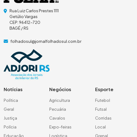
Rua Luiz Carlos Prestes 1111
Getúlio Vargas
CEP: 96412-720
BAGÉ / RS
folhadosul@jornalfolhadosul.com.br
Notícias
Negócios
Esporte
Política
Agricultura
Futebol
Geral
Pecuária
Futsal
Justiça
Cavalos
Corridas
Polícia
Expo-feiras
Local
Educação
Logística
Grenal