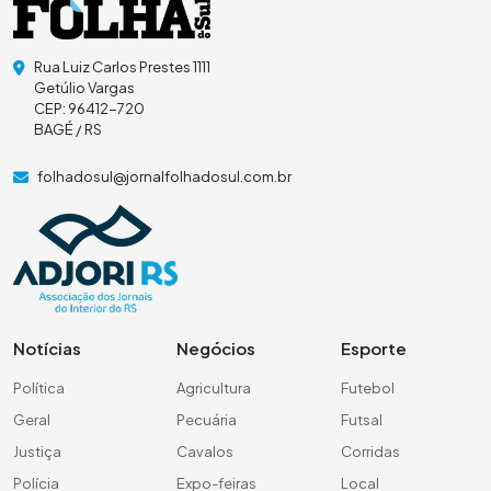
Rua Luiz Carlos Prestes 1111
Getúlio Vargas
CEP: 96412-720
BAGÉ / RS
folhadosul@jornalfolhadosul.com.br
Notícias
Negócios
Esporte
Política
Agricultura
Futebol
Geral
Pecuária
Futsal
Justiça
Cavalos
Corridas
Polícia
Expo-feiras
Local