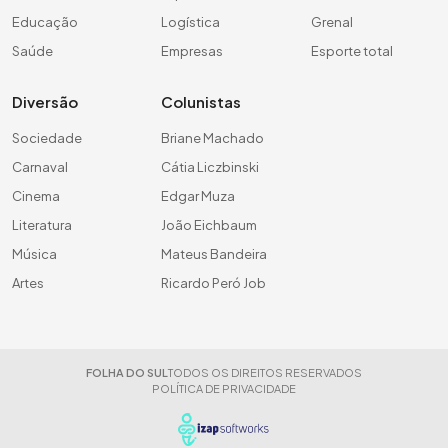
Educação
Logística
Grenal
Saúde
Empresas
Esporte total
Diversão
Colunistas
Sociedade
Briane Machado
Carnaval
Cátia Liczbinski
Cinema
Edgar Muza
Literatura
João Eichbaum
Música
Mateus Bandeira
Artes
Ricardo Peró Job
FOLHA DO SUL
TODOS OS DIREITOS RESERVADOS
POLÍTICA DE PRIVACIDADE