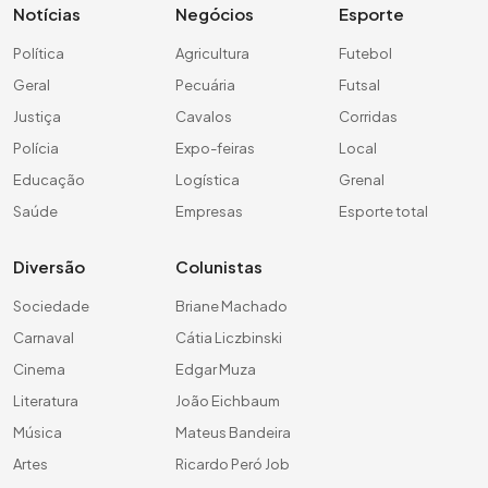
Notícias
Negócios
Esporte
Política
Agricultura
Futebol
Geral
Pecuária
Futsal
Justiça
Cavalos
Corridas
Polícia
Expo-feiras
Local
Educação
Logística
Grenal
Saúde
Empresas
Esporte total
Diversão
Colunistas
Sociedade
Briane Machado
Carnaval
Cátia Liczbinski
Cinema
Edgar Muza
Literatura
João Eichbaum
Música
Mateus Bandeira
Artes
Ricardo Peró Job