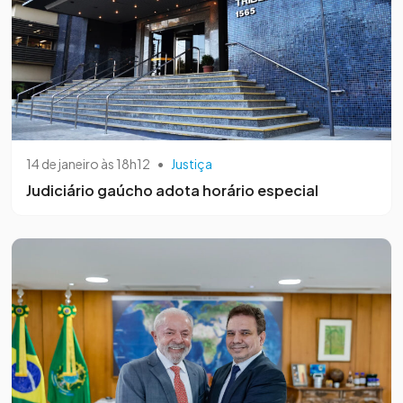
14 de janeiro às 18h12
•
Justiça
Judiciário gaúcho adota horário especial