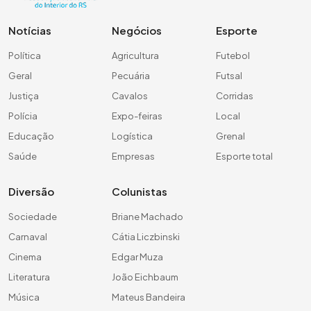
Notícias
Negócios
Esporte
Política
Agricultura
Futebol
Geral
Pecuária
Futsal
Justiça
Cavalos
Corridas
Polícia
Expo-feiras
Local
Educação
Logística
Grenal
Saúde
Empresas
Esporte total
Diversão
Colunistas
Sociedade
Briane Machado
Carnaval
Cátia Liczbinski
Cinema
Edgar Muza
Literatura
João Eichbaum
Música
Mateus Bandeira