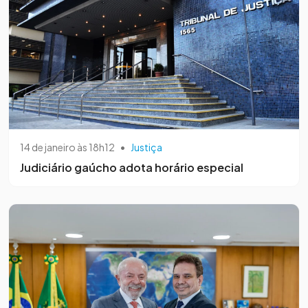
14 de janeiro às 18h12
•
Justiça
Judiciário gaúcho adota horário especial