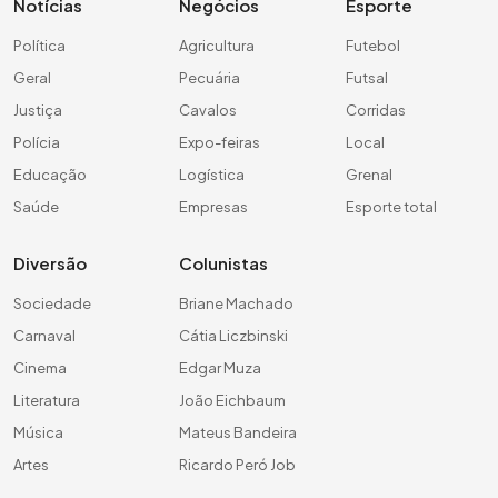
Notícias
Negócios
Esporte
Política
Agricultura
Futebol
Geral
Pecuária
Futsal
Justiça
Cavalos
Corridas
Polícia
Expo-feiras
Local
Educação
Logística
Grenal
Saúde
Empresas
Esporte total
Diversão
Colunistas
Sociedade
Briane Machado
Carnaval
Cátia Liczbinski
Cinema
Edgar Muza
Literatura
João Eichbaum
Música
Mateus Bandeira
Artes
Ricardo Peró Job