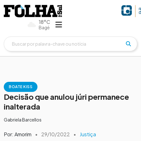
18°C
Bagé
BOATE KISS
Decisão que anulou júri permanece
inalterada
Gabriela Barcellos
Por: Amorim
•
29/10/2022
•
Justiça