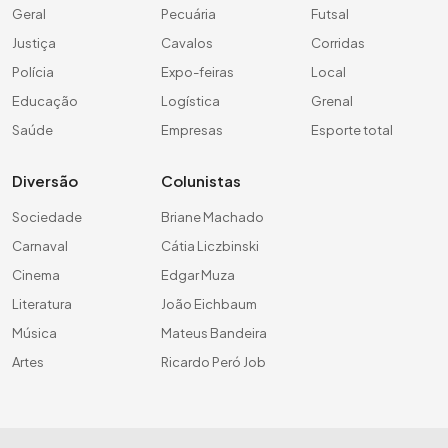
Geral
Pecuária
Futsal
Justiça
Cavalos
Corridas
Polícia
Expo-feiras
Local
Educação
Logística
Grenal
Saúde
Empresas
Esporte total
Diversão
Colunistas
Sociedade
Briane Machado
Carnaval
Cátia Liczbinski
Cinema
Edgar Muza
Literatura
João Eichbaum
Música
Mateus Bandeira
Artes
Ricardo Peró Job