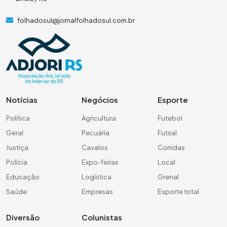
folhadosul@jornalfolhadosul.com.br
Notícias
Negócios
Esporte
Política
Agricultura
Futebol
Geral
Pecuária
Futsal
Justiça
Cavalos
Corridas
Polícia
Expo-feiras
Local
Educação
Logística
Grenal
Saúde
Empresas
Esporte total
Diversão
Colunistas