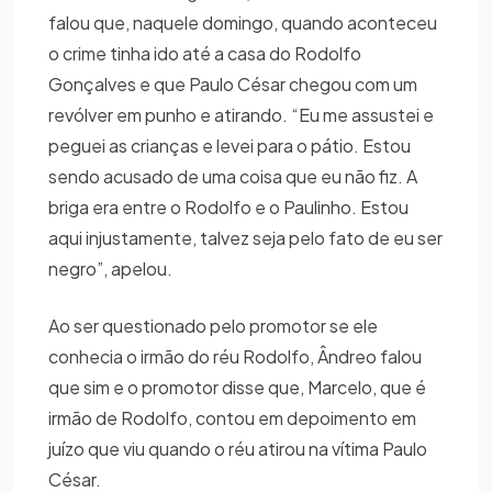
falou que, naquele domingo, quando aconteceu
o crime tinha ido até a casa do Rodolfo
Gonçalves e que Paulo César chegou com um
revólver em punho e atirando. “Eu me assustei e
peguei as crianças e levei para o pátio. Estou
sendo acusado de uma coisa que eu não fiz. A
briga era entre o Rodolfo e o Paulinho. Estou
aqui injustamente, talvez seja pelo fato de eu ser
negro”, apelou.
Ao ser questionado pelo promotor se ele
conhecia o irmão do réu Rodolfo, Ândreo falou
que sim e o promotor disse que, Marcelo, que é
irmão de Rodolfo, contou em depoimento em
juízo que viu quando o réu atirou na vítima Paulo
César.