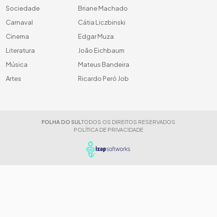
Sociedade
Briane Machado
Carnaval
Cátia Liczbinski
Cinema
Edgar Muza
Literatura
João Eichbaum
Música
Mateus Bandeira
Artes
Ricardo Peró Job
FOLHA DO SUL
TODOS OS DIREITOS RESERVADOS
POLÍTICA DE PRIVACIDADE