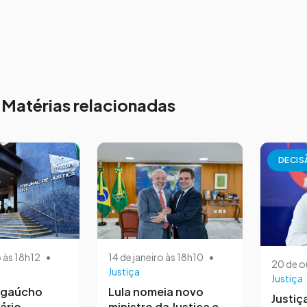
Matérias relacionadas
DECIS
o às 18h12
•
14 de janeiro às 18h10
•
20 de o
Justiça
Justiça
o gaúcho
Lula nomeia novo
Justiç
ário
ministro da Justiça e