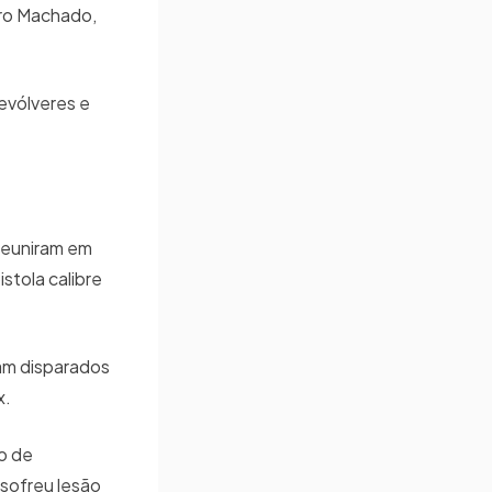
eiro Machado,
revólveres e
 reuniram em
stola calibre
am disparados
x.
o de
 sofreu lesão