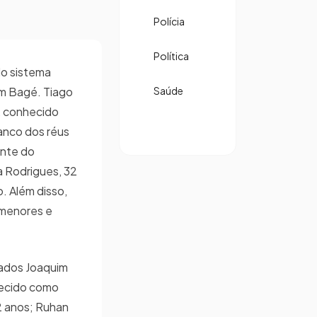
Polícia
Política
do sistema
 em Bagé. Tiago
Saúde
s, conhecido
banco dos réus
ante do
a Rodrigues, 32
. Além disso,
 menores e
gados Joaquim
ecido como
2 anos; Ruhan