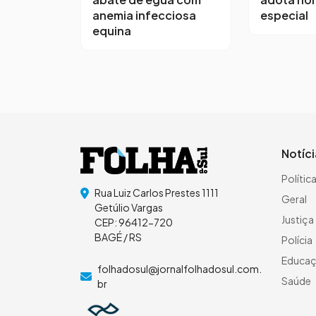
anemia infecciosa
especial
equina
Notíc
Polític
Rua Luiz Carlos Prestes 1111
Geral
Getúlio Vargas
Justiça
CEP: 96412-720
BAGÉ / RS
Polícia
Educa
folhadosul@jornalfolhadosul.com.
Saúde
br