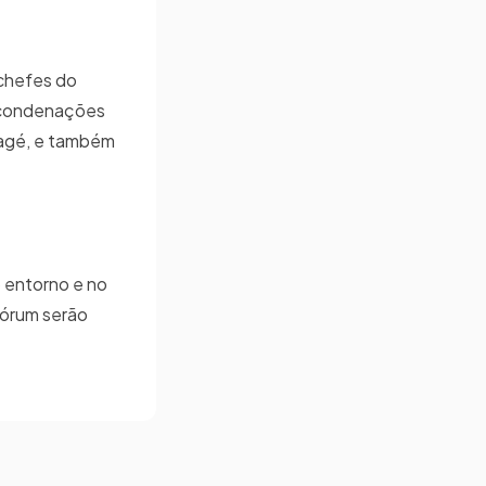
 chefes do
s condenações
Bagé, e também
 entorno e no
 fórum serão