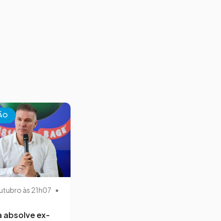
ÃO
utubro às 21h07
•
a absolve ex-