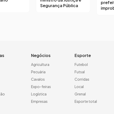
prefei
Segurança Pública
impro
ias
Negócios
Esporte
a
Agricultura
Futebol
Pecuária
Futsal
Cavalos
Corridas
Expo-feiras
Local
ção
Logística
Grenal
Empresas
Esporte total