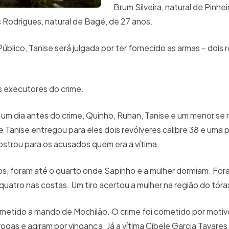
Brum Silveira, natural de Pinh
Rodrigues, natural de Bagé, de 27 anos.
blico, Tanise será julgada por ter fornecido as armas – dois 
s executores do crime.
e, um dia antes do crime, Quinho, Ruhan, Tanise e um menor se
e Tanise entregou para eles dois revólveres calibre 38 e uma pi
strou para os acusados quem era a vítima.
s, foram até o quarto onde Sapinho e a mulher dormiam. For
quatro nas costas. Um tiro acertou a mulher na região do tóra
ometido a mando de Mochilão. O crime foi cometido por motiv
ogas e agiram por vingança. Já a vítima Cibele Garcia Tavares