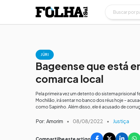
JÚRI
Bageense que está em
comarca local
Pela primeira vez um detento do sistema prisional 
Mochilão, irá sentar no banco dos réus hoje – acu
como Sapinho. Além disso, ele é acusado de corru
Por: Amorim
•
08/08/2022
•
Justiça
Compartilhe este artigo