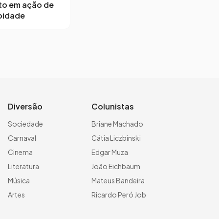
to em ação de
bidade
Diversão
Colunistas
Sociedade
Briane Machado
Carnaval
Cátia Liczbinski
Cinema
Edgar Muza
Literatura
João Eichbaum
Música
Mateus Bandeira
Artes
Ricardo Peró Job