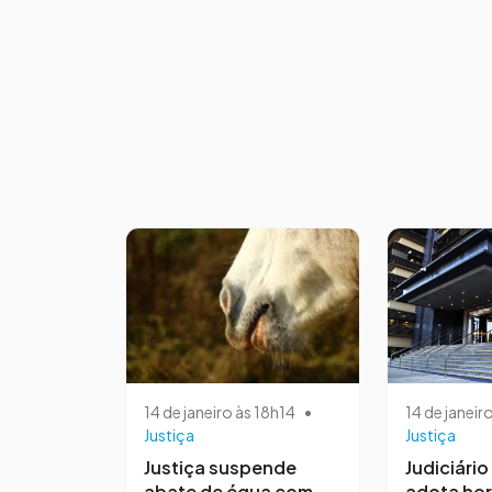
14 de janeiro às 18h14
•
14 de janeir
Justiça
Justiça
Justiça suspende
Judiciári
abate de égua com
adota hor