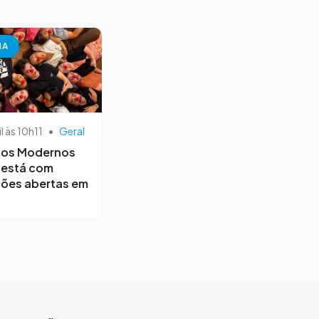
NA
il às 10h11
•
Geral
os Modernos
 está com
ções abertas em