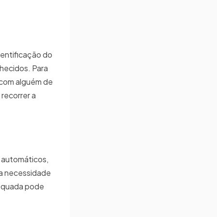
dentificação do
hecidos. Para
r com alguém de
 recorrer a
 automáticos,
da necessidade
dequada pode