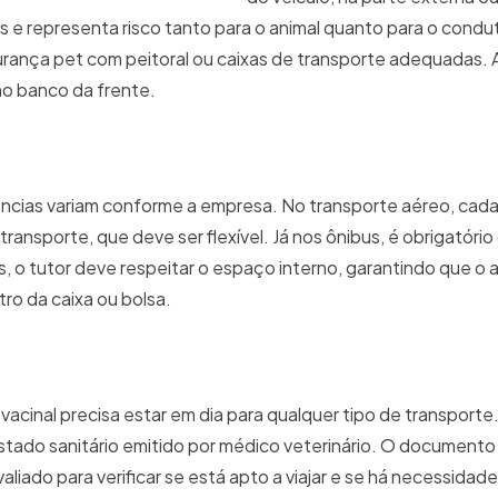
s e representa risco tanto para o animal quanto para o condut
ança pet com peitoral ou caixas de transporte adequadas. A
no banco da frente.
gências variam conforme a empresa. No transporte aéreo, ca
ransporte, que deve ser flexível. Já nos ônibus, é obrigatório
, o tutor deve respeitar o espaço interno, garantindo que o 
ro da caixa ou bolsa.
acinal precisa estar em dia para qualquer tipo de transporte
estado sanitário emitido por médico veterinário. O documento
avaliado para verificar se está apto a viajar e se há necessida