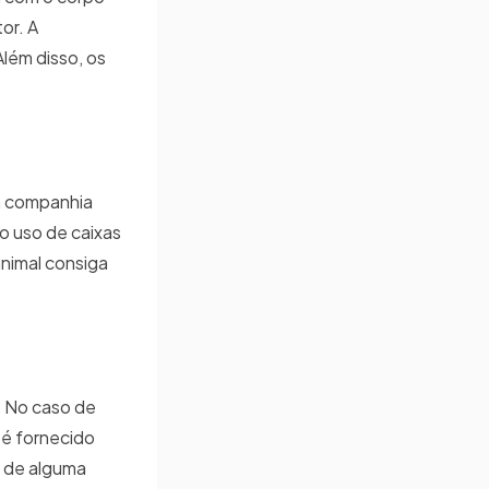
or. A
lém disso, os
da companhia
 o uso de caixas
animal consiga
. No caso de
 é fornecido
de de alguma