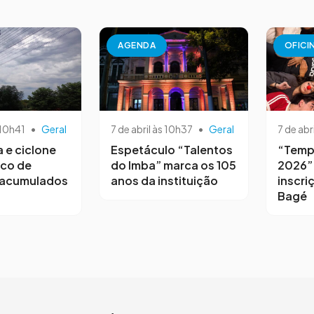
AGENDA
OFICI
 10h41
•
Geral
7 de abril às 10h37
•
Geral
7 de abr
a e ciclone
Espetáculo “Talentos
“Temp
sco de
do Imba” marca os 105
2026”
 acumulados
anos da instituição
inscri
Bagé