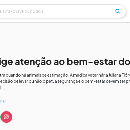
xige atenção ao bem-estar do
tra quando há animais de estimação. A médica veterinária Juliana Flôre
isão de levar ou não o pet, a segurança e o bem-estar devem ser pr
[…]
ral