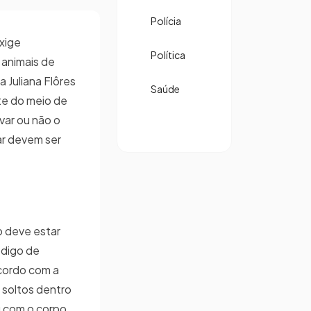
Polícia
exige
Política
 animais de
 Juliana Flôres
Saúde
te do meio de
var ou não o
ar devem ser
o deve estar
ódigo de
acordo com a
s soltos dentro
u com o corpo