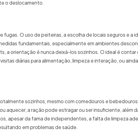
nte o deslocamento.
fugas. O uso de peiteiras, a escolha de locais seguros e a i
o medidas fundamentais, especialmente em ambientes descon
ts, a orientação é nunca deixá-los sozinhos. O ideal é conta
isitas diárias para alimentação, limpeza e interação, ou ainda
is totalmente sozinhos, mesmo com comedouros e bebedouros
u aquecer, a ração pode estragar ou ser insuficiente, além 
tos, apesar da fama de independentes, a falta de limpeza a
, resultando em problemas de saúde.