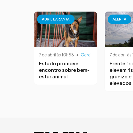
ABRIL LARANJA
ALERTA
7 de abril às 10h53
•
Geral
7 de abril às
Estado promove
Frente fri
encontro sobre bem-
elevam ri
estar animal
granizo e
elevados