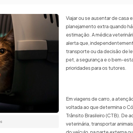
Viajar ou se ausentar de casa 
planejamento extra quando há
estimação. A médica veterinária
alerta que, independentemen
transporte ou da decisão de le
pet, a segurança e o bem-est
prioridades para os tutores.
Em viagens de carro, a atençã
voltada ao que determina o C
Trânsito Brasileiro (CTB). De 
as
veterinária, transportar animai
do veículo, na parte externa o