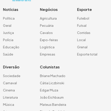
Notícias
Negócios
Esporte
Política
Agricultura
Futebol
Geral
Pecuária
Futsal
Justiça
Cavalos
Corridas
Polícia
Expo-feiras
Local
Educação
Logística
Grenal
Saúde
Empresas
Esporte total
Diversão
Colunistas
Sociedade
Briane Machado
Carnaval
Cátia Liczbinski
Cinema
Edgar Muza
Literatura
João Eichbaum
Música
Mateus Bandeira