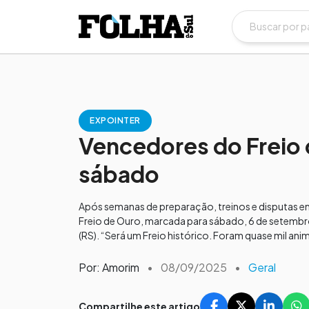
EXPOINTER
Vencedores do Freio 
sábado
Após semanas de preparação, treinos e disputas emo
Freio de Ouro, marcada para sábado, 6 de setembro,
(RS). “Será um Freio histórico. Foram quase mil anima
Por: Amorim
•
08/09/2025
•
Geral
Compartilhe este artigo