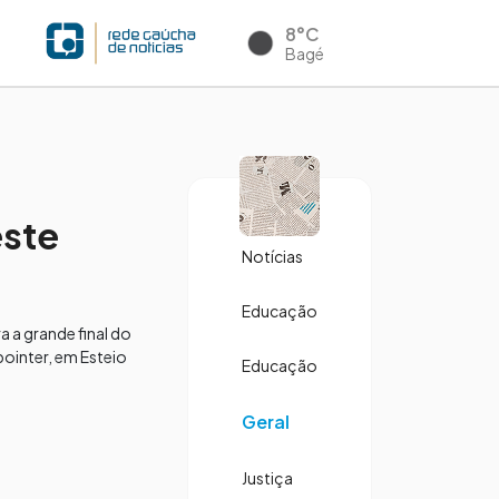
8°C
Bagé
este
Notícias
Educação
 a grande final do
pointer, em Esteio
Educação
Geral
Justiça