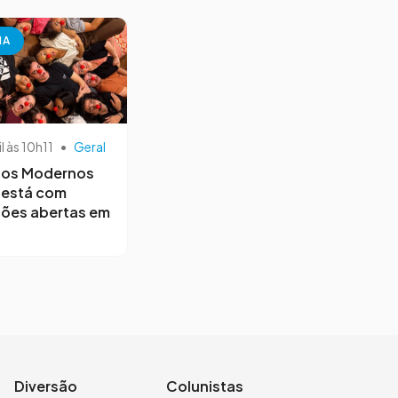
NA
il às 10h11
•
Geral
os Modernos
 está com
ções abertas em
Diversão
Colunistas