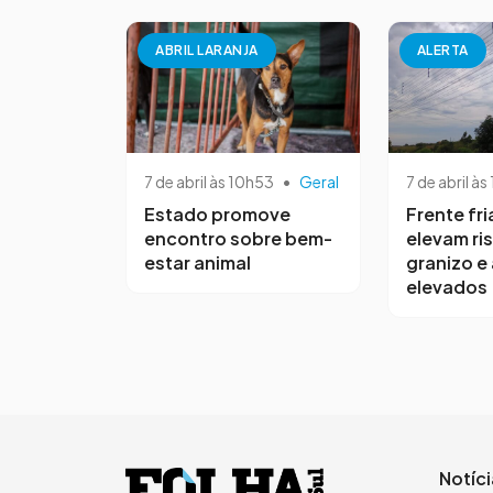
ABRIL LARANJA
ALERTA
7 de abril às 10h53
•
Geral
7 de abril às
Estado promove
Frente fri
encontro sobre bem-
elevam ri
estar animal
granizo e
elevados
Notíc