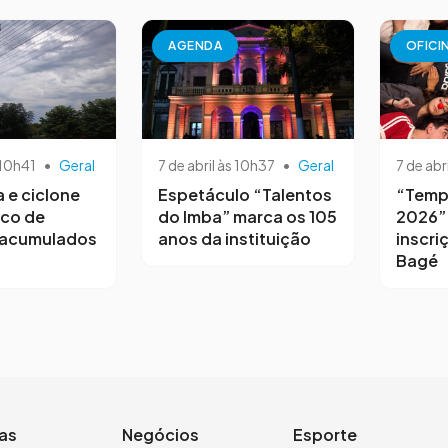
AGENDA
OFICI
 10h41
•
Geral
7 de abril às 10h37
•
Geral
7 de abr
a e ciclone
Espetáculo “Talentos
“Temp
sco de
do Imba” marca os 105
2026”
 acumulados
anos da instituição
inscri
Bagé
ias
Negócios
Esporte