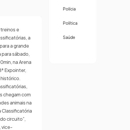
Polícia
Política
treinos e
sificatórias, a
Saúde
 para a grande
a para sábado,
30min, na Arena
8ª Expointer,
histórico.
ssificatórias,
dos chegam com
des animais na
 Classificatória
o circuito”,
 vice-