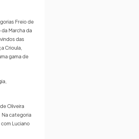
gorias Freio de
o da Marcha da
 vindos das
a Crioula,
 uma gama de
ia,
de Oliveira
. Na categoria
, com Luciano