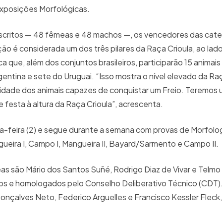
Exposições Morfológicas.
inscritos — 48 fêmeas e 48 machos —, os vencedores das cate
ão é considerada um dos três pilares da Raça Crioula, ao lad
 que, além dos conjuntos brasileiros, participarão 15 animais
rgentina e sete do Uruguai. “Isso mostra o nível elevado da Raç
lidade dos animais capazes de conquistar um Freio. Teremos
 festa à altura da Raça Crioula”, acrescenta.
ça-feira (2) e segue durante a semana com provas de Morfolog
ira I, Campo I, Mangueira II, Bayard/Sarmento e Campo II.
s são Mário dos Santos Suñé, Rodrigo Diaz de Vivar e Telmo 
dos e homologados pelo Conselho Deliberativo Técnico (CDT)
onçalves Neto, Federico Arguelles e Francisco Kessler Fleck