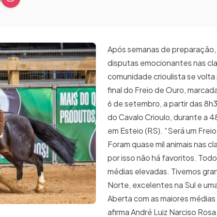
Após semanas de preparação, 
disputas emocionantes nas clas
comunidade crioulista se volta
final do Freio de Ouro, marcad
6 de setembro, a partir das 8h
do Cavalo Crioulo, durante a 4
em Esteio (RS). “Será um Freio 
Foram quase mil animais nas cla
por isso não há favoritos. To
médias elevadas. Tivemos gran
Norte, excelentes na Sul e uma
Aberta com as maiores médias d
afirma André Luiz Narciso Rosa,