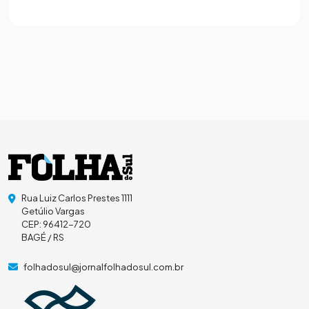
Rua Luiz Carlos Prestes 1111
Getúlio Vargas
CEP: 96412-720
BAGÉ / RS
folhadosul@jornalfolhadosul.com.br