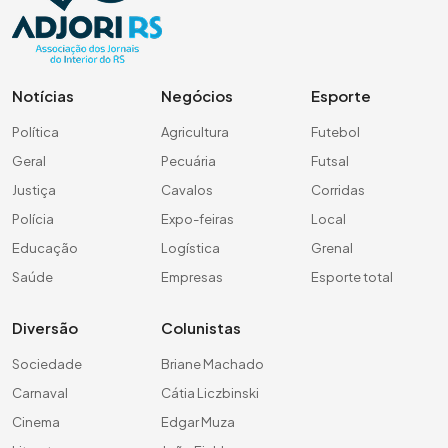
Notícias
Negócios
Esporte
Política
Agricultura
Futebol
Geral
Pecuária
Futsal
Justiça
Cavalos
Corridas
Polícia
Expo-feiras
Local
Educação
Logística
Grenal
Saúde
Empresas
Esporte total
Diversão
Colunistas
Sociedade
Briane Machado
Carnaval
Cátia Liczbinski
Cinema
Edgar Muza