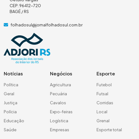
CEP: 96412-720
BAGÉ / RS
folhadosul@jornalfolhadosul.com.br
Notícias
Negócios
Esporte
Política
Agricultura
Futebol
Geral
Pecuária
Futsal
Justiça
Cavalos
Corridas
Polícia
Expo-feiras
Local
Educação
Logística
Grenal
Saúde
Empresas
Esporte total