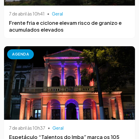
7 de abril às 10h41
•
Geral
Frente fria e ciclone elevam risco de granizo e
acumulados elevados
AGENDA
7 de abril às 10h37
•
Geral
Espetáculo “Talentos do Imba” marca os 105