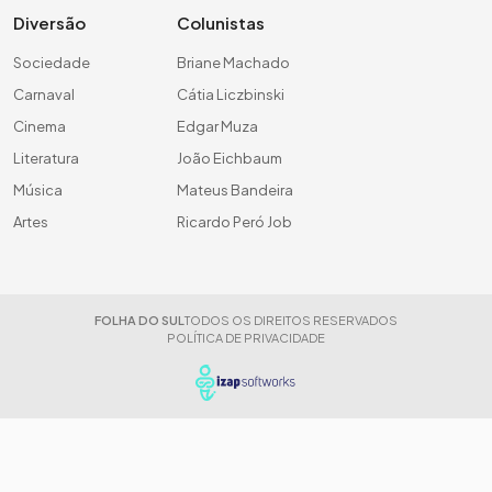
Diversão
Colunistas
Sociedade
Briane Machado
Carnaval
Cátia Liczbinski
Cinema
Edgar Muza
Literatura
João Eichbaum
Música
Mateus Bandeira
Artes
Ricardo Peró Job
FOLHA DO SUL
TODOS OS DIREITOS RESERVADOS
POLÍTICA DE PRIVACIDADE