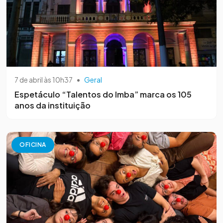
7 de abril às 10h37
•
Geral
Espetáculo “Talentos do Imba” marca os 105
anos da instituição
OFICINA