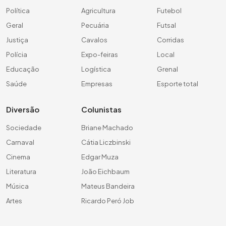
Política
Agricultura
Futebol
Geral
Pecuária
Futsal
Justiça
Cavalos
Corridas
Polícia
Expo-feiras
Local
Educação
Logística
Grenal
Saúde
Empresas
Esporte total
Diversão
Colunistas
Sociedade
Briane Machado
Carnaval
Cátia Liczbinski
Cinema
Edgar Muza
Literatura
João Eichbaum
Música
Mateus Bandeira
Artes
Ricardo Peró Job