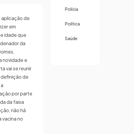
Polícia
a aplicação de
Política
fizer em
de idade que
Saúde
rdenador da
 Gomes,
a novidade e
a vai se reunir
a definição de
 a
ação por parte
da da faixa
ação, não há
a vacina no