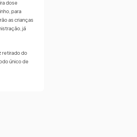
ira dose
inho, para
rão as crianças
istração, já
 retirado do
odo único de