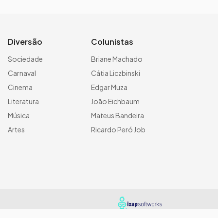
Diversão
Colunistas
Sociedade
Briane Machado
Carnaval
Cátia Liczbinski
Cinema
Edgar Muza
Literatura
João Eichbaum
Música
Mateus Bandeira
Artes
Ricardo Peró Job