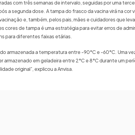
tradas com três semanas de intervalo, seguidas por uma terce
s a segunda dose. A tampa do frasco da vacina virá na cor v
e vacinação e, também, pelos pais, mães e cuidadores que leva
s cores de tampa é uma estratégia para evitar erros de admin
 para diferentes faixas etárias.
ando armazenada a temperatura entre -90°C e -60°C. Uma vez
r armazenado em geladeira entre 2°C e 8°C durante um perí
ade original”, explicou a Anvisa.