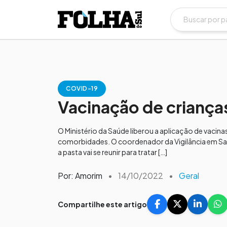
COVID-19
Vacinação de criança
O Ministério da Saúde liberou a aplicação de vacina
comorbidades. O coordenador da Vigilância em Sa
a pasta vai se reunir para tratar […]
Por: Amorim
•
14/10/2022
•
Geral
Compartilhe este artigo