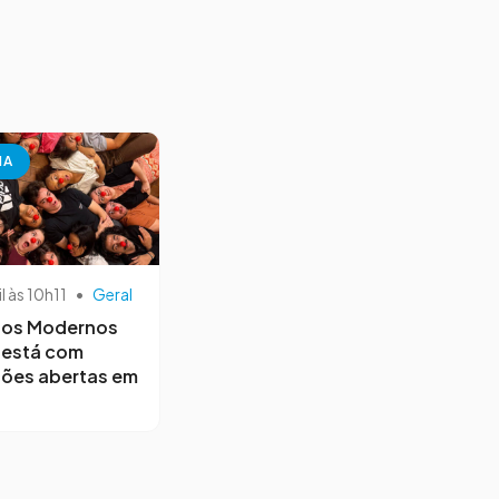
NA
il às 10h11
•
Geral
os Modernos
 está com
ções abertas em