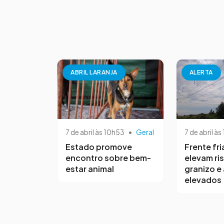
ABRIL LARANJA
ALERTA
7 de abril às 10h53
•
Geral
7 de abril às
Estado promove
Frente fri
encontro sobre bem-
elevam ri
estar animal
granizo e
elevados