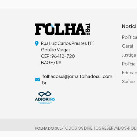
Notíc
Polític
Rua Luiz Carlos Prestes 1111
Geral
Getúlio Vargas
Justiça
CEP: 96412-720
BAGÉ / RS
Polícia
Educa
folhadosul@jornalfolhadosul.com.
Saúde
br
FOLHA DO SUL
TODOS OS DIREITOS RESERVADOS
POLÍ
●
●