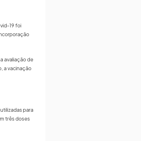
vid-19 foi
 incorporação
a avaliação de
o, a vacinação
tilizadas para
em três doses