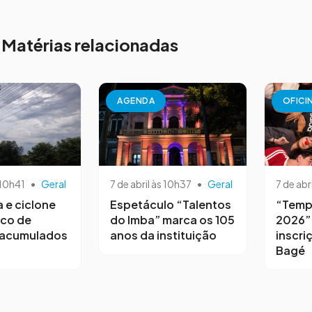
Matérias relacionadas
AGENDA
OFICI
 10h41
•
Geral
7 de abril às 10h37
•
Geral
7 de abr
a e ciclone
Espetáculo “Talentos
“Temp
sco de
do Imba” marca os 105
2026”
 acumulados
anos da instituição
inscri
Bagé