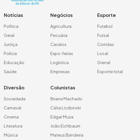
Notícias
Negócios
Esporte
Política
Agricultura
Futebol
Geral
Pecuária
Futsal
Justiça
Cavalos
Corridas
Polícia
Expo-feiras
Local
Educação
Logística
Grenal
Saúde
Empresas
Esporte total
Diversão
Colunistas
Sociedade
Briane Machado
Carnaval
Cátia Liczbinski
Cinema
Edgar Muza
Literatura
João Eichbaum
Música
Mateus Bandeira