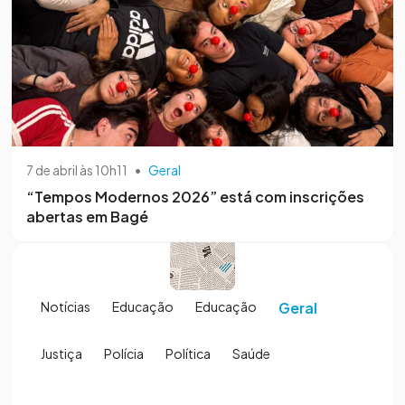
7 de abril às 10h11
•
Geral
“Tempos Modernos 2026” está com inscrições
abertas em Bagé
Notícias
Educação
Educação
Geral
Justiça
Polícia
Política
Saúde