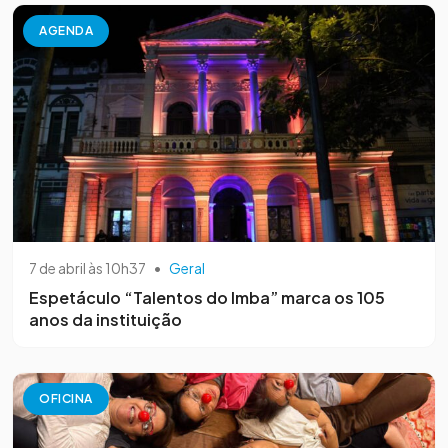
AGENDA
7 de abril às 10h37
•
Geral
Espetáculo “Talentos do Imba” marca os 105
anos da instituição
OFICINA