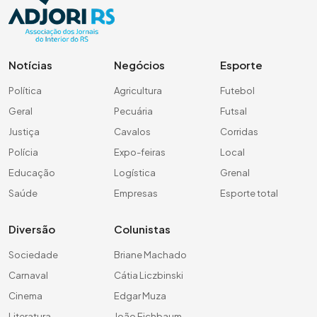
Notícias
Negócios
Esporte
Política
Agricultura
Futebol
Geral
Pecuária
Futsal
Justiça
Cavalos
Corridas
Polícia
Expo-feiras
Local
Educação
Logística
Grenal
Saúde
Empresas
Esporte total
Diversão
Colunistas
Sociedade
Briane Machado
Carnaval
Cátia Liczbinski
Cinema
Edgar Muza
Literatura
João Eichbaum