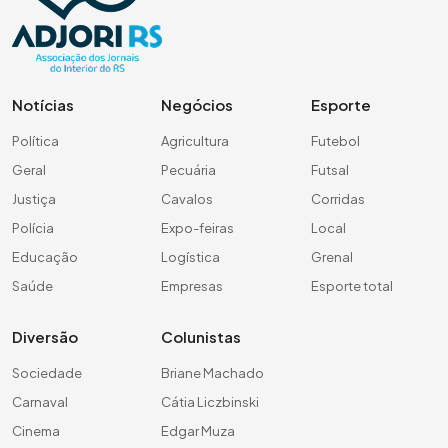
Notícias
Negócios
Esporte
Política
Agricultura
Futebol
Geral
Pecuária
Futsal
Justiça
Cavalos
Corridas
Polícia
Expo-feiras
Local
Educação
Logística
Grenal
Saúde
Empresas
Esporte total
Diversão
Colunistas
Sociedade
Briane Machado
Carnaval
Cátia Liczbinski
Cinema
Edgar Muza