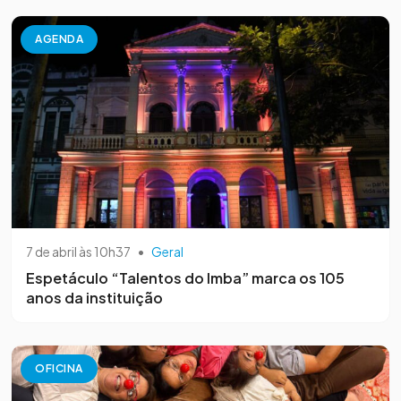
AGENDA
7 de abril às 10h37
•
Geral
Espetáculo “Talentos do Imba” marca os 105
anos da instituição
OFICINA