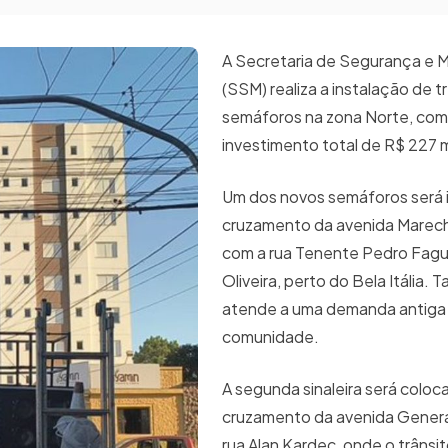
A Secretaria de Segurança e M
(SSM) realiza a instalação de t
semáforos na zona Norte, co
investimento total de R$ 227 
Um dos novos semáforos será 
cruzamento da avenida Marech
com a rua Tenente Pedro Fag
Oliveira, perto do Bela Itália. 
atende a uma demanda antiga
comunidade.
A segunda sinaleira será coloc
cruzamento da avenida Genera
rua Alan Kardec, onde o trânsi