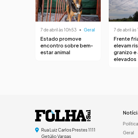
7 de abril às 10h53
•
Geral
7 de abril às
Estado promove
Frente fri
encontro sobre bem-
elevam ri
estar animal
granizo e
elevados
Notíc
Polític
Rua Luiz Carlos Prestes 1111
Geral
Getúlio Vargas