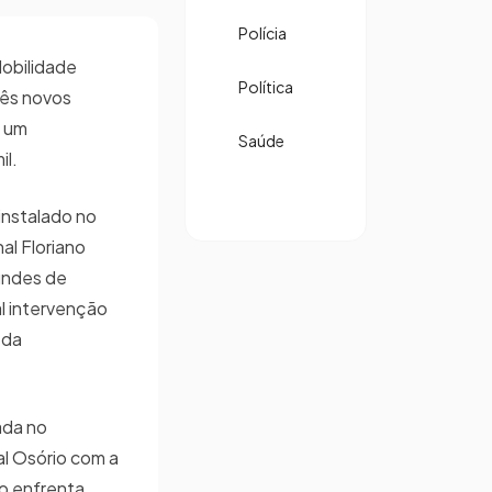
Polícia
obilidade
Política
rês novos
m um
Saúde
mil.
instalado no
al Floriano
undes de
Tal intervenção
 da
ada no
l Osório com a
to enfrenta