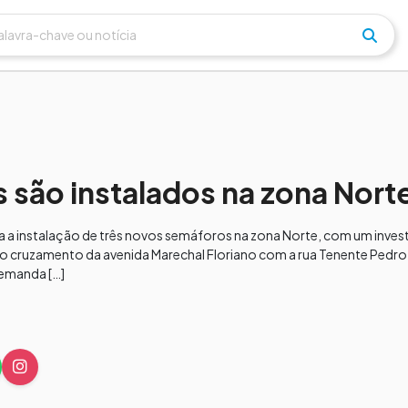
 são instalados na zona Nort
za a instalação de três novos semáforos na zona Norte, com um inves
o cruzamento da avenida Marechal Floriano com a rua Tenente Pedro 
demanda […]