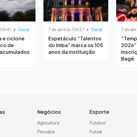
 10h41
•
Geral
7 de abril às 10h37
•
Geral
7 de abr
a e ciclone
Espetáculo “Talentos
“Temp
sco de
do Imba” marca os 105
2026”
 acumulados
anos da instituição
inscri
Bagé
ias
Negócios
Esporte
a
Agricultura
Futebol
Pecuária
Futsal