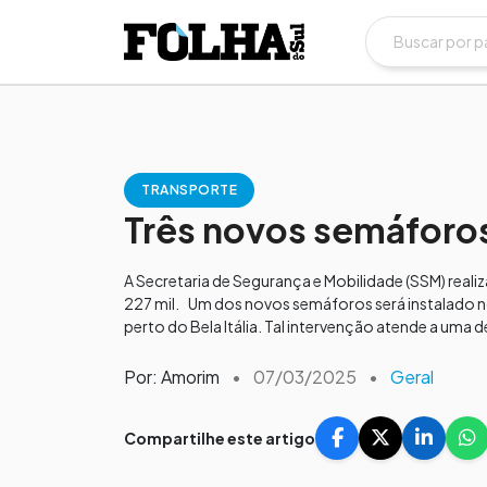
TRANSPORTE
Três novos semáforos
A Secretaria de Segurança e Mobilidade (SSM) reali
227 mil. Um dos novos semáforos será instalado n
perto do Bela Itália. Tal intervenção atende a uma 
Por: Amorim
•
07/03/2025
•
Geral
Compartilhe este artigo