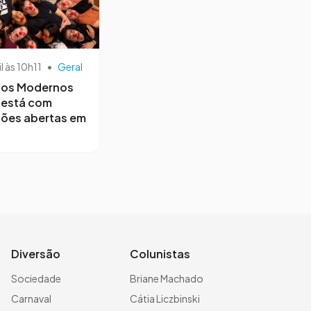
il às 10h11
•
Geral
os Modernos
 está com
ções abertas em
Diversão
Colunistas
Sociedade
Briane Machado
Carnaval
Cátia Liczbinski