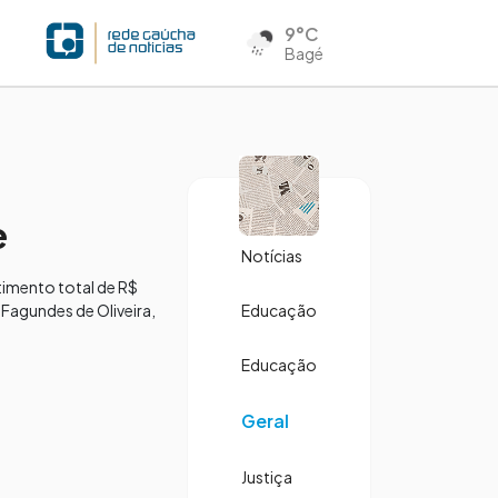
9°C
Bagé
e
Notícias
timento total de R$
Fagundes de Oliveira,
Educação
Educação
Geral
Justiça