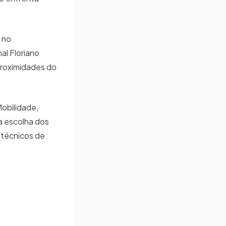
 no
al Floriano
proximidades do
obilidade,
a escolha dos
 técnicos de
.