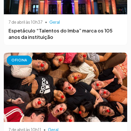
7 de abril às 10h37
•
Geral
Espetáculo “Talentos do Imba” marca os 105
anos da instituição
OFICINA
7 de abril às 10h11
•
Geral