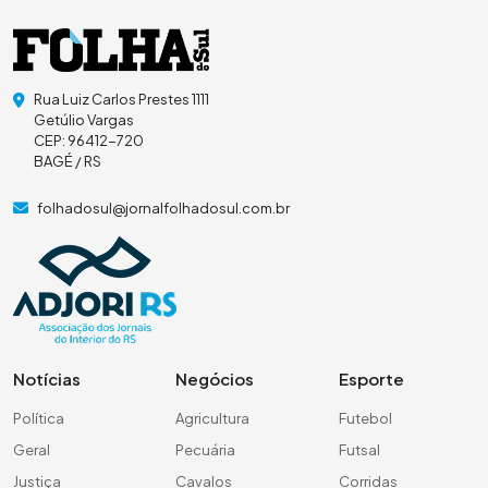
Rua Luiz Carlos Prestes 1111
Getúlio Vargas
CEP: 96412-720
BAGÉ / RS
folhadosul@jornalfolhadosul.com.br
Notícias
Negócios
Esporte
Política
Agricultura
Futebol
Geral
Pecuária
Futsal
Justiça
Cavalos
Corridas