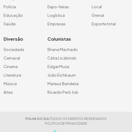
Polícia
Expo-feiras
Local
Educação
Logística
Grenal
Saúde
Empresas
Esporte total
Diversão
Colunistas
Sociedade
Briane Machado
Carnaval
Cátia Liczbinski
Cinema
Edgar Muza
Literatura
João Eichbaum
Música
Mateus Bandeira
Artes
Ricardo Peró Job
FOLHA DO SUL
TODOS OS DIREITOS RESERVADOS
POLÍTICA DE PRIVACIDADE