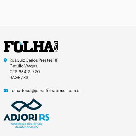
Rua Luiz Carlos Prestes 1111
Getúlio Vargas
CEP: 96412-720
BAGÉ / RS
folhadosul@jornalfolhadosul.com.br