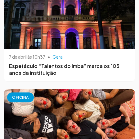
7 de abril às 10h37
•
Geral
Espetáculo “Talentos do Imba” marca os 105
anos da instituição
OFICINA