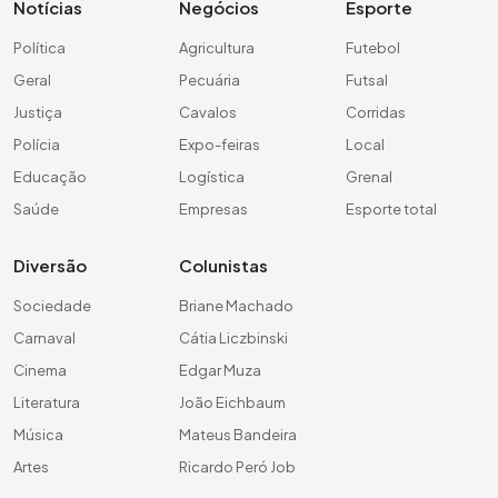
Notícias
Negócios
Esporte
Política
Agricultura
Futebol
Geral
Pecuária
Futsal
Justiça
Cavalos
Corridas
Polícia
Expo-feiras
Local
Educação
Logística
Grenal
Saúde
Empresas
Esporte total
Diversão
Colunistas
Sociedade
Briane Machado
Carnaval
Cátia Liczbinski
Cinema
Edgar Muza
Literatura
João Eichbaum
Música
Mateus Bandeira
Artes
Ricardo Peró Job