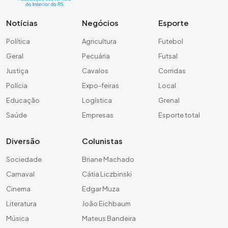
Notícias
Negócios
Esporte
Política
Agricultura
Futebol
Geral
Pecuária
Futsal
Justiça
Cavalos
Corridas
Polícia
Expo-feiras
Local
Educação
Logística
Grenal
Saúde
Empresas
Esporte total
Diversão
Colunistas
Sociedade
Briane Machado
Carnaval
Cátia Liczbinski
Cinema
Edgar Muza
Literatura
João Eichbaum
Música
Mateus Bandeira