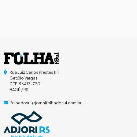
Rua Luiz Carlos Prestes 1111
Getúlio Vargas
CEP: 96412-720
BAGÉ / RS
folhadosul@jornalfolhadosul.com.br