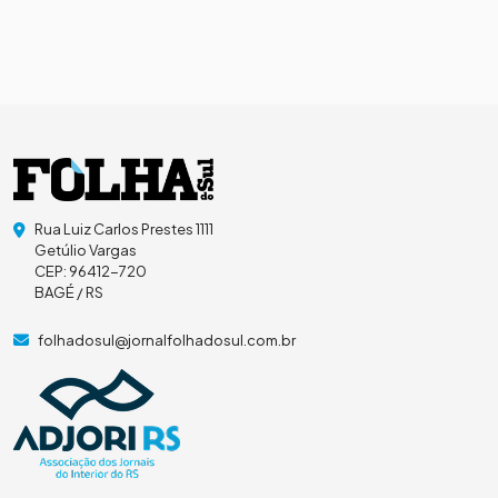
Rua Luiz Carlos Prestes 1111
Getúlio Vargas
CEP: 96412-720
BAGÉ / RS
folhadosul@jornalfolhadosul.com.br