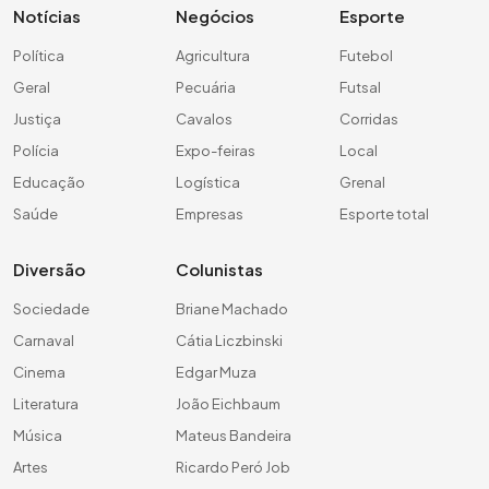
Notícias
Negócios
Esporte
Política
Agricultura
Futebol
Geral
Pecuária
Futsal
Justiça
Cavalos
Corridas
Polícia
Expo-feiras
Local
Educação
Logística
Grenal
Saúde
Empresas
Esporte total
Diversão
Colunistas
Sociedade
Briane Machado
Carnaval
Cátia Liczbinski
Cinema
Edgar Muza
Literatura
João Eichbaum
Música
Mateus Bandeira
Artes
Ricardo Peró Job