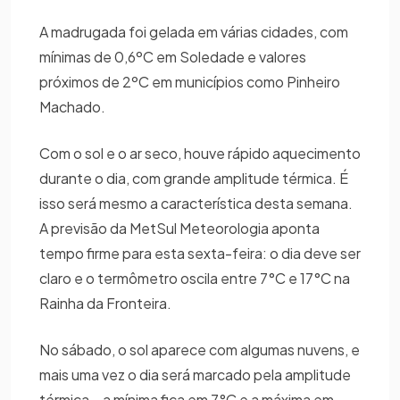
A madrugada foi gelada em várias cidades, com
mínimas de 0,6ºC em Soledade e valores
próximos de 2ºC em municípios como Pinheiro
Machado.
Com o sol e o ar seco, houve rápido aquecimento
durante o dia, com grande amplitude térmica. É
isso será mesmo a característica desta semana.
A previsão da MetSul Meteorologia aponta
tempo firme para esta sexta-feira: o dia deve ser
claro e o termômetro oscila entre 7°C e 17°C na
Rainha da Fronteira.
No sábado, o sol aparece com algumas nuvens, e
mais uma vez o dia será marcado pela amplitude
térmica – a mínima fica em 7°C e a máxima em