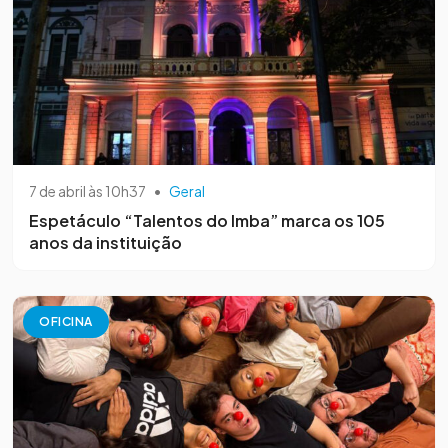
7 de abril às 10h37
•
Geral
Espetáculo “Talentos do Imba” marca os 105
anos da instituição
OFICINA