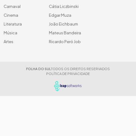
Carnaval
Cátia Liczbinski
Cinema
Edgar Muza
Literatura
João Eichbaum
Música
Mateus Bandeira
Artes
Ricardo Peró Job
FOLHA DO SUL
TODOS OS DIREITOS RESERVADOS
POLÍTICA DE PRIVACIDADE