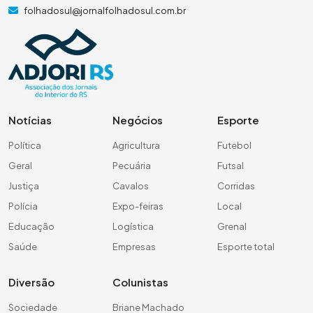
folhadosul@jornalfolhadosul.com.br
Notícias
Negócios
Esporte
Política
Agricultura
Futebol
Geral
Pecuária
Futsal
Justiça
Cavalos
Corridas
Polícia
Expo-feiras
Local
Educação
Logística
Grenal
Saúde
Empresas
Esporte total
Diversão
Colunistas
Sociedade
Briane Machado