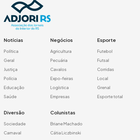
Notícias
Negócios
Esporte
Política
Agricultura
Futebol
Geral
Pecuária
Futsal
Justiça
Cavalos
Corridas
Polícia
Expo-feiras
Local
Educação
Logística
Grenal
Saúde
Empresas
Esporte total
Diversão
Colunistas
Sociedade
Briane Machado
Carnaval
Cátia Liczbinski