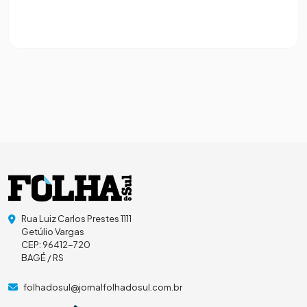
Rua Luiz Carlos Prestes 1111
Getúlio Vargas
CEP: 96412-720
BAGÉ / RS
folhadosul@jornalfolhadosul.com.br