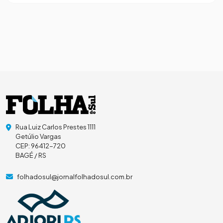
Rua Luiz Carlos Prestes 1111
Getúlio Vargas
CEP: 96412-720
BAGÉ / RS
folhadosul@jornalfolhadosul.com.br