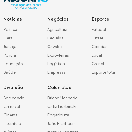
Notícias
Negócios
Esporte
Política
Agricultura
Futebol
Geral
Pecuária
Futsal
Justiça
Cavalos
Corridas
Polícia
Expo-feiras
Local
Educação
Logística
Grenal
Saúde
Empresas
Esporte total
Diversão
Colunistas
Sociedade
Briane Machado
Carnaval
Cátia Liczbinski
Cinema
Edgar Muza
Literatura
João Eichbaum
Música
Mateus Bandeira