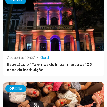
AGENDA
7 de abril às 10h37
•
Geral
Espetáculo “Talentos do Imba” marca os 105
anos da instituição
OFICINA