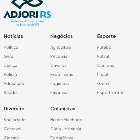
Notícias
Negócios
Esporte
Política
Agricultura
Futebol
Geral
Pecuária
Futsal
Justiça
Cavalos
Corridas
Polícia
Expo-feiras
Local
Educação
Logística
Grenal
Saúde
Empresas
Esporte total
Diversão
Colunistas
Sociedade
Briane Machado
Carnaval
Cátia Liczbinski
Cinema
Edgar Muza