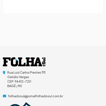
Rua Luiz Carlos Prestes 1111
Getúlio Vargas
CEP: 96412-720
BAGÉ / RS
folhadosul@jornalfolhadosul.com.br