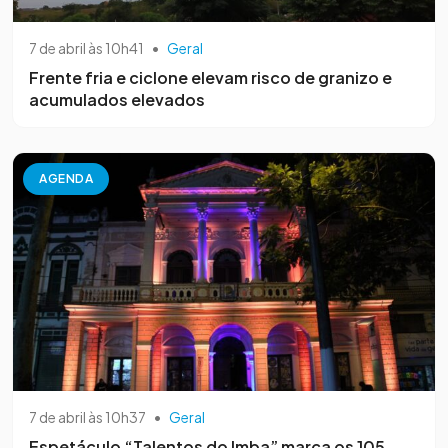
7 de abril às 10h41
•
Geral
Frente fria e ciclone elevam risco de granizo e
acumulados elevados
AGENDA
7 de abril às 10h37
•
Geral
Espetáculo “Talentos do Imba” marca os 105