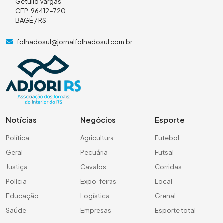
Getúlio Vargas
CEP: 96412-720
BAGÉ / RS
folhadosul@jornalfolhadosul.com.br
Notícias
Negócios
Esporte
Política
Agricultura
Futebol
Geral
Pecuária
Futsal
Justiça
Cavalos
Corridas
Polícia
Expo-feiras
Local
Educação
Logística
Grenal
Saúde
Empresas
Esporte total