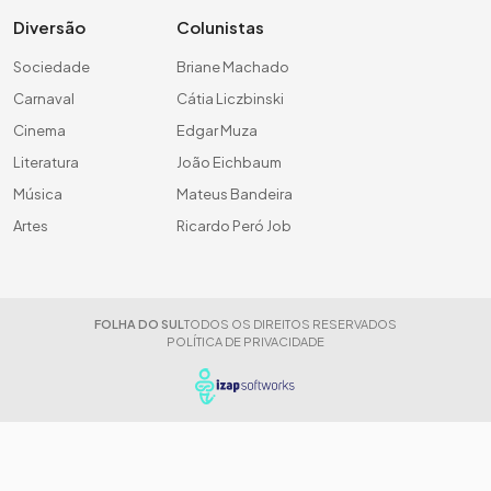
Diversão
Colunistas
Sociedade
Briane Machado
Carnaval
Cátia Liczbinski
Cinema
Edgar Muza
Literatura
João Eichbaum
Música
Mateus Bandeira
Artes
Ricardo Peró Job
FOLHA DO SUL
TODOS OS DIREITOS RESERVADOS
POLÍTICA DE PRIVACIDADE