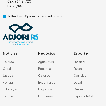
CEP: 96412-720
BAGÉ / RS
folhadosul@jornalfolhadosul.com.br
Notícias
Negócios
Esporte
Política
Agricultura
Futebol
Geral
Pecuária
Futsal
Justiça
Cavalos
Corridas
Polícia
Expo-feiras
Local
Educação
Logística
Grenal
Saúde
Empresas
Esporte total