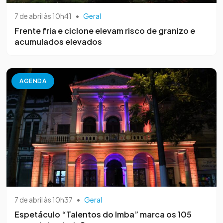
7 de abril às 10h41
•
Geral
Frente fria e ciclone elevam risco de granizo e
acumulados elevados
AGENDA
7 de abril às 10h37
•
Geral
Espetáculo “Talentos do Imba” marca os 105