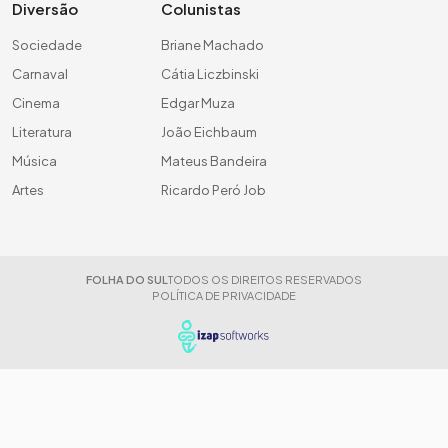
Diversão
Colunistas
Sociedade
Briane Machado
Carnaval
Cátia Liczbinski
Cinema
Edgar Muza
Literatura
João Eichbaum
Música
Mateus Bandeira
Artes
Ricardo Peró Job
FOLHA DO SUL
TODOS OS DIREITOS RESERVADOS
POLÍTICA DE PRIVACIDADE