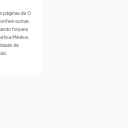
s páginas de O
onferir outras
uando foi para
nética Médica,
uldade de
são.