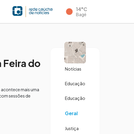
14°C
Bagé
 Feira do
Notícias
Educação
e, acontece mais uma
e com sessões de
Educação
Geral
Justiça