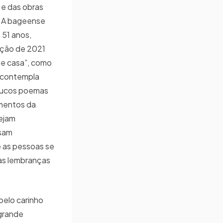
 e das obras
. A bageense
51 anos,
dição de 2021
de casa”, como
e contempla
poucos poemas
mentos da
sejam
ssam
 as pessoas se
as lembranças
pelo carinho
 grande