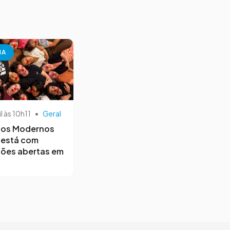
NA
il às 10h11
•
Geral
os Modernos
 está com
ções abertas em