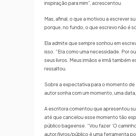
inspiração para mim”, acrescentou.
Mas, afinal, o que a motivou a escrever s
porque, no fundo, o que escrevo não é sob
Ela admite que sempre sonhou em escrev
isso. “Era como uma necessidade. Por out
seus livros. Meus irmãos e irmã também 
ressaltou.
Sobre a expectativa para o momento de 
autor sonha com um momento, uma data, pa
A escritora comentou que apresentou sua 
até que cancelou esse momento tão especi
público bageense. “Vou fazer ‘O caminho
autor/livros/público é uma ferramenta p