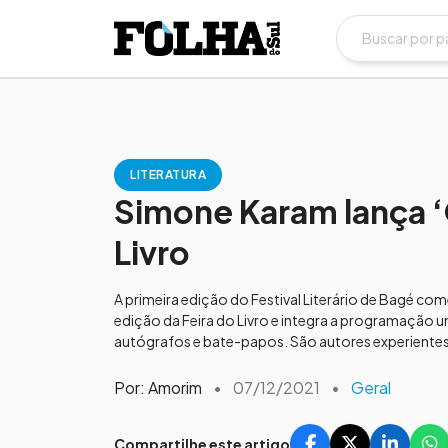
LITERATURA
Simone Karam lança ‘
Livro
A primeira edição do Festival Literário de Bagé c
edição da Feira do Livro e integra a programação 
autógrafos e bate-papos. São autores experiente
Por: Amorim
•
07/12/2021
•
Geral
Compartilhe este artigo