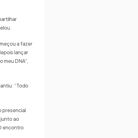
artilhar
velou.
omeçou a fazer
depois lançar
 no meu DNA”,
antiu: “Todo
o presencial
 junto ao
 O encontro