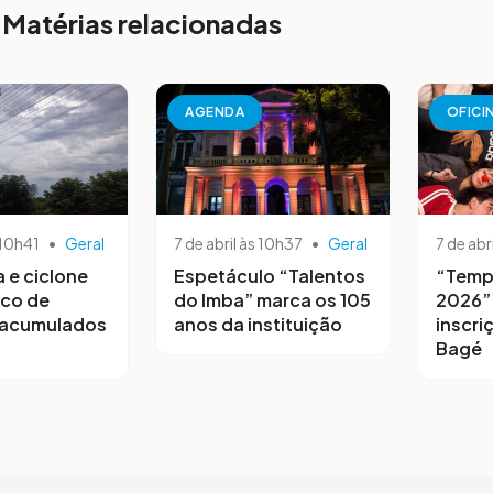
Matérias relacionadas
AGENDA
OFICI
 10h41
•
Geral
7 de abril às 10h37
•
Geral
7 de abr
a e ciclone
Espetáculo “Talentos
“Temp
sco de
do Imba” marca os 105
2026”
 acumulados
anos da instituição
inscri
Bagé