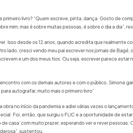
ue primeiro livro? “Quem escreve, pinta, dança. Gosto de comp
re mim, mas é sobre muitas pessoas, é sobre o dia a dia”, re
er. Isso desde os 12 anos, quando acredita que realmente c
ro lado, cresci vendo meu pai escrever nos jornais de Bagé, 
escrevem e um dos meus tios. Ou seja, escrever parece estar
encontro com os demais autores e com o público, Simone gar
ra autografar, muito mais o primeiro livro”
obra no início da pandemia e adiei várias vezes o lançament
al. Foi, então, que surgiu o FLIC e a oportunidade de estar
 de casa’ com muito prazer, esperando ver e rever pessoas.
oderosa”, sustentou.