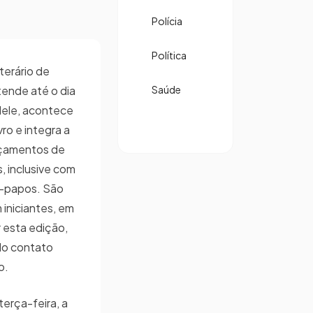
Polícia
Política
iterário de
ende até o dia
Saúde
dele, acontece
ro e integra a
nçamentos de
, inclusive com
e-papos. São
iniciantes, em
 esta edição,
do contato
co.
erça-feira, a