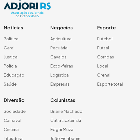
Notícias
Negócios
Esporte
Política
Agricultura
Futebol
Geral
Pecuária
Futsal
Justiça
Cavalos
Corridas
Polícia
Expo-feiras
Local
Educação
Logística
Grenal
Saúde
Empresas
Esporte total
Diversão
Colunistas
Sociedade
Briane Machado
Carnaval
Cátia Liczbinski
Cinema
Edgar Muza
Literatura
João Eichbaum