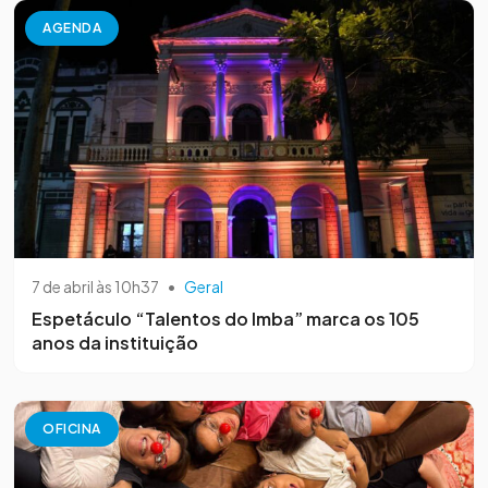
AGENDA
7 de abril às 10h37
•
Geral
Espetáculo “Talentos do Imba” marca os 105
anos da instituição
OFICINA