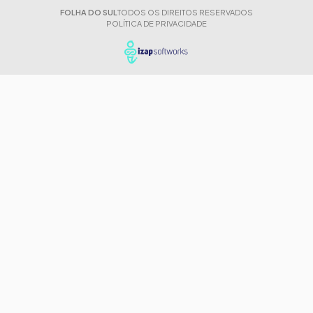
FOLHA DO SUL
TODOS OS DIREITOS RESERVADOS
POLÍTICA DE PRIVACIDADE