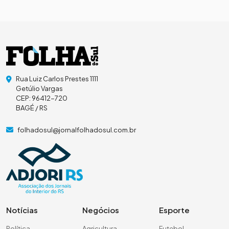
Rua Luiz Carlos Prestes 1111
Getúlio Vargas
CEP: 96412-720
BAGÉ / RS
folhadosul@jornalfolhadosul.com.br
Notícias
Negócios
Esporte
Política
Agricultura
Futebol