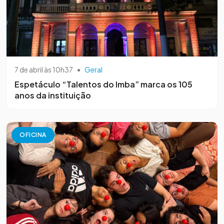
7 de abril às 10h37
•
Geral
Espetáculo “Talentos do Imba” marca os 105
anos da instituição
OFICINA