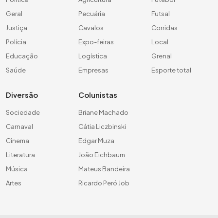
Geral
Pecuária
Futsal
Justiça
Cavalos
Corridas
Polícia
Expo-feiras
Local
Educação
Logística
Grenal
Saúde
Empresas
Esporte total
Diversão
Colunistas
Sociedade
Briane Machado
Carnaval
Cátia Liczbinski
Cinema
Edgar Muza
Literatura
João Eichbaum
Música
Mateus Bandeira
Artes
Ricardo Peró Job