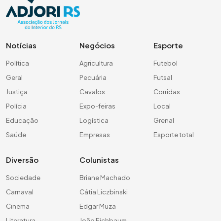
Notícias
Negócios
Esporte
Política
Agricultura
Futebol
Geral
Pecuária
Futsal
Justiça
Cavalos
Corridas
Polícia
Expo-feiras
Local
Educação
Logística
Grenal
Saúde
Empresas
Esporte total
Diversão
Colunistas
Sociedade
Briane Machado
Carnaval
Cátia Liczbinski
Cinema
Edgar Muza
Literatura
João Eichbaum