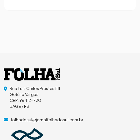
Rua Luiz Carlos Prestes 1111
Getúlio Vargas
CEP: 96412-720
BAGÉ / RS
folhadosul@jornalfolhadosul.com.br