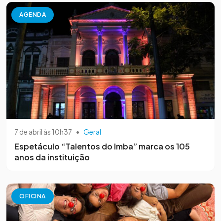
AGENDA
7 de abril às 10h37
•
Geral
Espetáculo “Talentos do Imba” marca os 105
anos da instituição
OFICINA