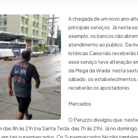
A chegada de um novo ano alte
principais serviços. Já nesta se
exemplo, os bancos não abrem
atendimento ao publico. Da m
lotéricas Caixa não receberão
esse serviço teve alteração e
da Mega da Virada: nesta sex
sábado, os estabelecimentos
receberão os apostadores.
Mercados
O Peruzzo divulgou que, neste
s 8h às 21h (na Santa Tecla, das 7h às 21h). Já no domingo, 
o em tais supermercados. Os Supermercados Nicolini também