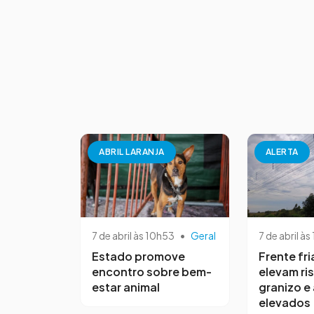
ABRIL LARANJA
ALERTA
7 de abril às 10h53
•
Geral
7 de abril às
Estado promove
Frente fri
encontro sobre bem-
elevam ri
estar animal
granizo e
elevados