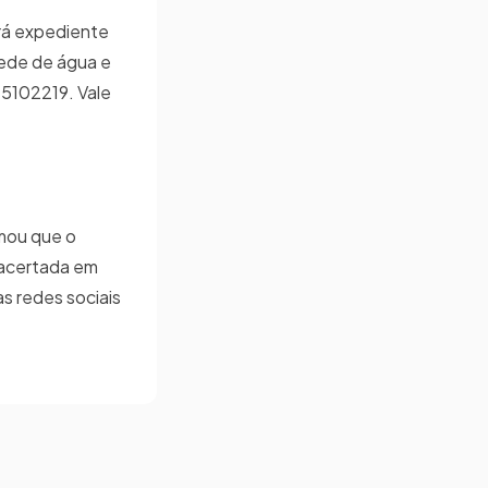
rá expediente
rede de água e
 5102219. Vale
rmou que o
i acertada em
s redes sociais