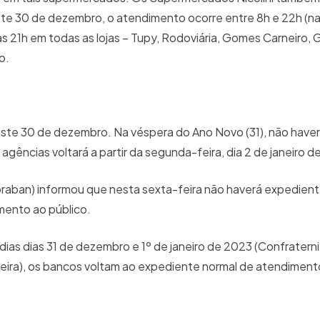
ste 30 de dezembro, o atendimento ocorre entre 8h e 22h (na 
h às 21h em todas as lojas – Tupy, Rodoviária, Gomes Carneiro,
to.
ste 30 de dezembro. Na véspera do Ano Novo (31), não have
gências voltará a partir da segunda-feira, dia 2 de janeiro d
braban) informou que nesta sexta-feira não haverá expedient
imento ao público.
as dias 31 de dezembro e 1º de janeiro de 2023 (Confratern
-feira), os bancos voltam ao expediente normal de atendiment