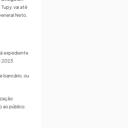
Tupy, vai até
 General Neto,
rá expediente.
e 2023.
e bancário, ou
ização
o ao público.