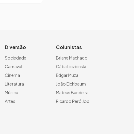
Diversão
Colunistas
Sociedade
Briane Machado
Carnaval
Cátia Liczbinski
Cinema
Edgar Muza
Literatura
João Eichbaum
Música
Mateus Bandeira
Artes
Ricardo Peró Job