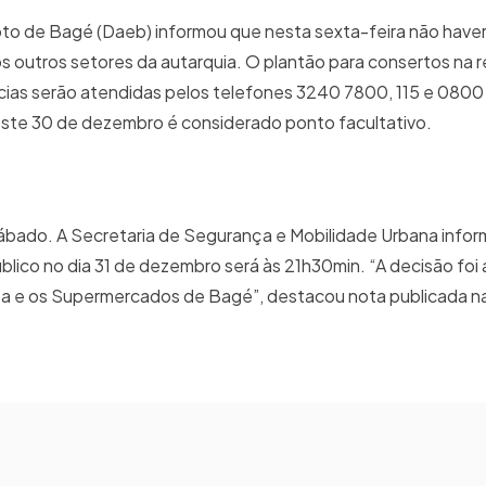
to de Bagé (Daeb) informou que nesta sexta-feira não have
s outros setores da autarquia. O plantão para consertos na 
ias serão atendidas pelos telefones 3240 7800, 115 e 0800
este 30 de dezembro é considerado ponto facultativo.
ábado. A Secretaria de Segurança e Mobilidade Urbana info
público no dia 31 de dezembro será às 21h30min. “A decisão fo
ciba e os Supermercados de Bagé”, destacou nota publicada na