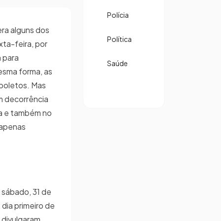
Polícia
ra alguns dos
Política
xta-feira, por
 para
Saúde
esma forma, as
 boletos. Mas
m decorrência
ta e também no
 apenas
 sábado, 31 de
dia primeiro de
 divulgaram