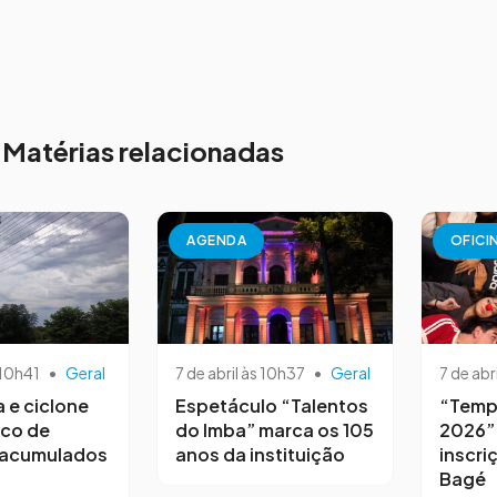
Matérias relacionadas
AGENDA
OFICI
 10h41
•
Geral
7 de abril às 10h37
•
Geral
7 de abr
a e ciclone
Espetáculo “Talentos
“Temp
sco de
do Imba” marca os 105
2026”
 acumulados
anos da instituição
inscri
Bagé