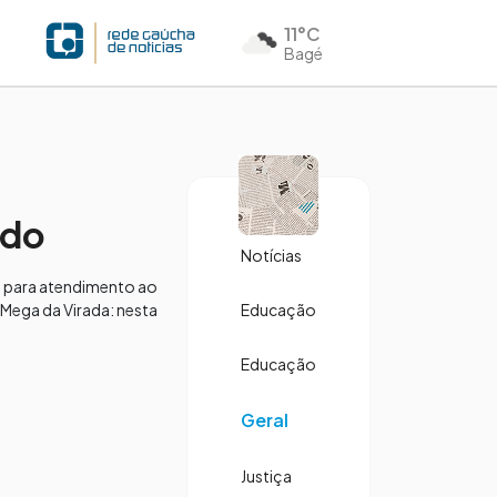
11°C
Bagé
ado
Notícias
em para atendimento ao
 Mega da Virada: nesta
Educação
Educação
Geral
Justiça