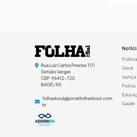
Notíc
Polític
Rua Luiz Carlos Prestes 1111
Geral
Getúlio Vargas
Justiça
CEP: 96412-720
BAGÉ / RS
Polícia
Educa
folhadosul@jornalfolhadosul.com.
Saúde
br