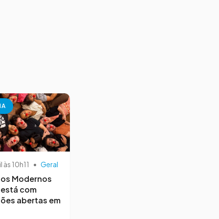
NA
il às 10h11
•
Geral
os Modernos
 está com
ções abertas em