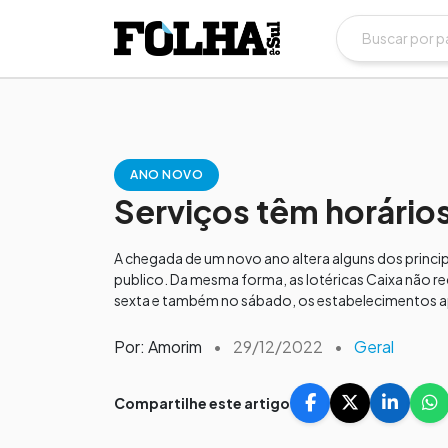
ANO NOVO
Serviços têm horários
A chegada de um novo ano altera alguns dos princi
publico. Da mesma forma, as lotéricas Caixa não r
sexta e também no sábado, os estabelecimentos a
Por: Amorim
•
29/12/2022
•
Geral
Compartilhe este artigo