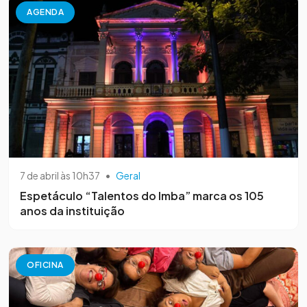
AGENDA
7 de abril às 10h37
•
Geral
Espetáculo “Talentos do Imba” marca os 105
anos da instituição
OFICINA