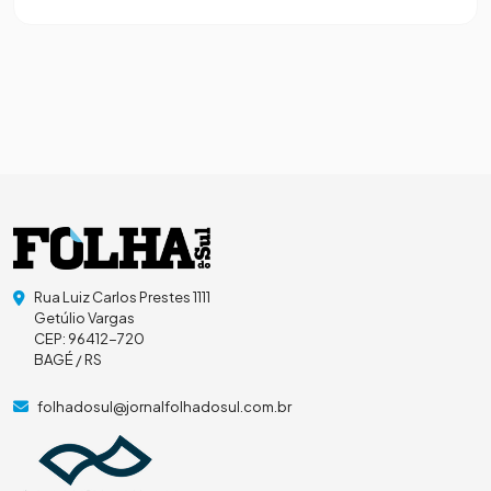
Rua Luiz Carlos Prestes 1111
Getúlio Vargas
CEP: 96412-720
BAGÉ / RS
folhadosul@jornalfolhadosul.com.br