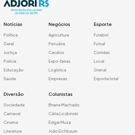
Notícias
Negócios
Esporte
Política
Agricultura
Futebol
Geral
Pecuária
Futsal
Justiça
Cavalos
Corridas
Polícia
Expo-feiras
Local
Educação
Logística
Grenal
Saúde
Empresas
Esporte total
Diversão
Colunistas
Sociedade
Briane Machado
Carnaval
Cátia Liczbinski
Cinema
Edgar Muza
Literatura
João Eichbaum