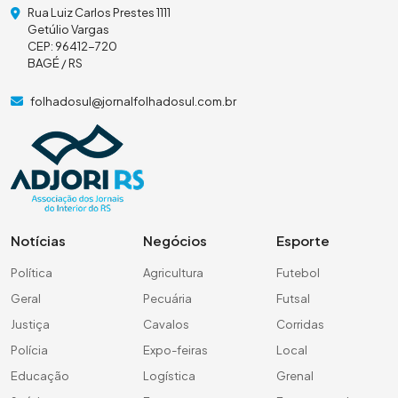
Rua Luiz Carlos Prestes 1111
Getúlio Vargas
CEP: 96412-720
BAGÉ / RS
folhadosul@jornalfolhadosul.com.br
Notícias
Negócios
Esporte
Política
Agricultura
Futebol
Geral
Pecuária
Futsal
Justiça
Cavalos
Corridas
Polícia
Expo-feiras
Local
Educação
Logística
Grenal