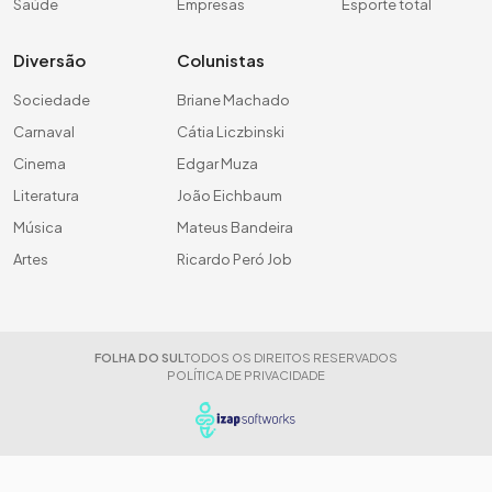
Saúde
Empresas
Esporte total
Diversão
Colunistas
Sociedade
Briane Machado
Carnaval
Cátia Liczbinski
Cinema
Edgar Muza
Literatura
João Eichbaum
Música
Mateus Bandeira
Artes
Ricardo Peró Job
FOLHA DO SUL
TODOS OS DIREITOS RESERVADOS
POLÍTICA DE PRIVACIDADE