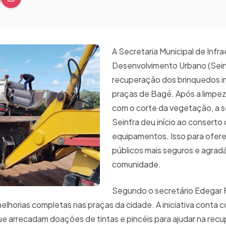
A Secretaria Municipal de Infra
Desenvolvimento Urbano (Seinfr
recuperação dos brinquedos i
praças de Bagé. Após a limpez
com o corte da vegetação, a se
Seinfra deu início ao conserto
equipamentos. Isso para ofer
públicos mais seguros e agradá
comunidade.
Segundo o secretário Edegar 
melhorias completas nas praças da cidade. A iniciativa conta 
que arrecadam doações de tintas e pincéis para ajudar na rec