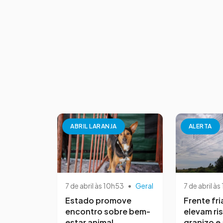
ABRIL LARANJA
ALERTA
7 de abril às 10h53
•
Geral
7 de abril às
Estado promove
Frente fri
encontro sobre bem-
elevam ri
estar animal
granizo e