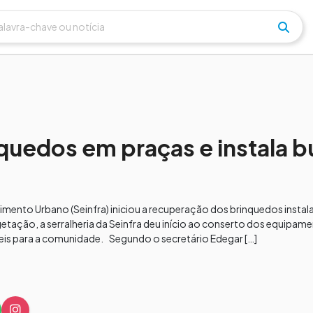
quedos em praças e instala b
lvimento Urbano (Seinfra) iniciou a recuperação dos brinquedos insta
etação, a serralheria da Seinfra deu início ao conserto dos equipame
eis para a comunidade. Segundo o secretário Edegar […]