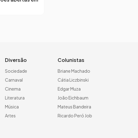
Diversão
Colunistas
Sociedade
Briane Machado
Carnaval
Cátia Liczbinski
Cinema
Edgar Muza
Literatura
João Eichbaum
Música
Mateus Bandeira
Artes
Ricardo Peró Job