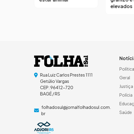
elevados
Notíc
Polític
Rua Luiz Carlos Prestes 1111
Geral
Getúlio Vargas
Justiça
CEP: 96412-720
BAGÉ / RS
Polícia
Educa
folhadosul@jornalfolhadosul.com.
Saúde
br