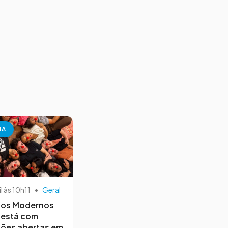
NA
il às 10h11
•
Geral
os Modernos
 está com
ções abertas em