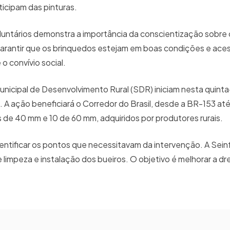
ticipam das pinturas.
luntários demonstra a importância da conscientização sobre
a garantir que os brinquedos estejam em boas condições e aces
 o convívio social.
unicipal de Desenvolvimento Rural (SDR) iniciam nesta quinta-
. A ação beneficiará o Corredor do Brasil, desde a BR-153 at
s de 40 mm e 10 de 60 mm, adquiridos por produtores rurais.
 identificar os pontos que necessitavam da intervenção. A Sein
e limpeza e instalação dos bueiros. O objetivo é melhorar a d