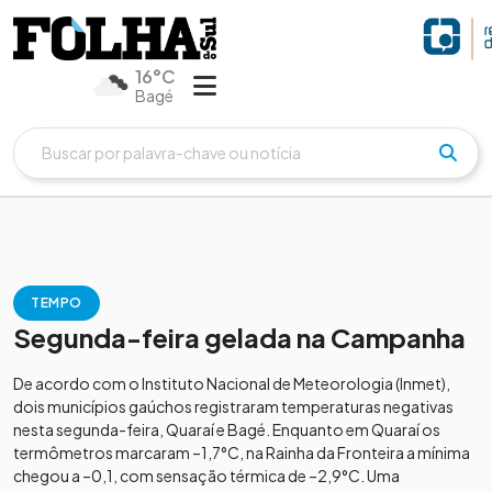
16°C
Bagé
TEMPO
Segunda-feira gelada na Campanha
De acordo com o Instituto Nacional de Meteorologia (Inmet),
dois municípios gaúchos registraram temperaturas negativas
nesta segunda-feira, Quaraí e Bagé. Enquanto em Quaraí os
termômetros marcaram –1,7°C, na Rainha da Fronteira a mínima
chegou a –0,1, com sensação térmica de –2,9°C. Uma