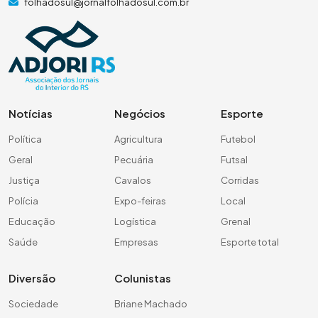
folhadosul@jornalfolhadosul.com.br
Notícias
Negócios
Esporte
Política
Agricultura
Futebol
Geral
Pecuária
Futsal
Justiça
Cavalos
Corridas
Polícia
Expo-feiras
Local
Educação
Logística
Grenal
Saúde
Empresas
Esporte total
Diversão
Colunistas
Sociedade
Briane Machado