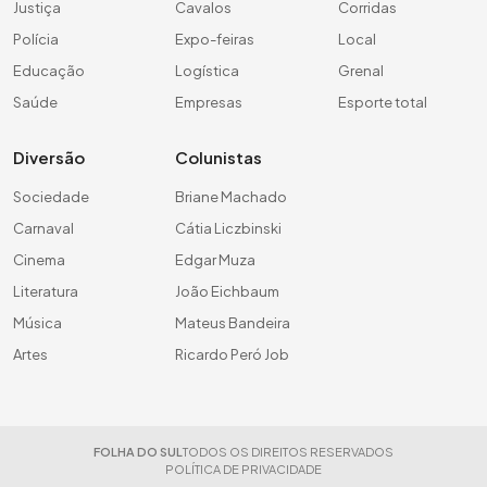
Justiça
Cavalos
Corridas
Polícia
Expo-feiras
Local
Educação
Logística
Grenal
Saúde
Empresas
Esporte total
Diversão
Colunistas
Sociedade
Briane Machado
Carnaval
Cátia Liczbinski
Cinema
Edgar Muza
Literatura
João Eichbaum
Música
Mateus Bandeira
Artes
Ricardo Peró Job
FOLHA DO SUL
TODOS OS DIREITOS RESERVADOS
POLÍTICA DE PRIVACIDADE