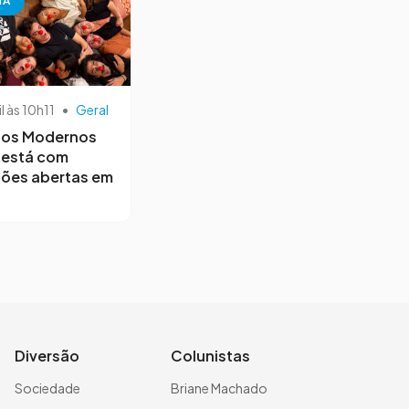
NA
il às 10h11
•
Geral
os Modernos
 está com
ções abertas em
Diversão
Colunistas
Sociedade
Briane Machado