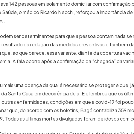
izava 142 pessoas em isolamento domiciliar com confirmação 
 Saúde, o médico Ricardo Necchi, reforçou a importância de
es.
– podem ser determinantes para que a pessoa contaminada se
é resultado da redução das medidas preventivas e também d
ue, ao que parece, essa variante, diante da cobertura vacin
emia. A fala ocorre após a confirmação da “chegada” da vari
u mais uma doença da qual é necessário se proteger e que, j
 da Santa Casa em decorrência dela. Ele lembrou que os últi
 outras enfermidades, condições em que a covid-19 foi pou
onar que, de acordo com os boletins, Bagé contabiliza 359 m
9. Todas as últimas mortes divulgadas foram de idosos com