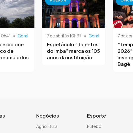
AGENDA
OFICI
 10h41
•
Geral
7 de abril às 10h37
•
Geral
7 de abr
a e ciclone
Espetáculo “Talentos
“Temp
sco de
do Imba” marca os 105
2026”
 acumulados
anos da instituição
inscri
Bagé
ias
Negócios
Esporte
a
Agricultura
Futebol