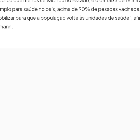
 público que menos se vacinou no Estado, é o da faixa de 18 a 
emplo para saúde no país, acima de 90% de pessoas vacinada
obilizar para que a população volte às unidades de saúde”, af
gmann.