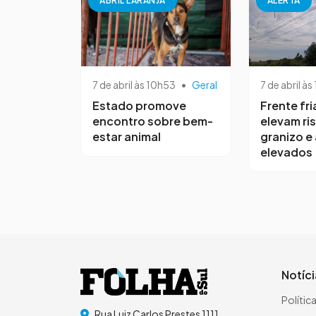
ABRIL LARANJA
ALERTA
7 de abril às 10h53
•
Geral
7 de abril às
Estado promove
Frente fri
encontro sobre bem-
elevam ri
estar animal
granizo e
elevados
Notíc
Polític
Rua Luiz Carlos Prestes 1111