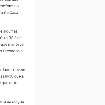
 conforme o
 Santa Casa
ue algumas
ís (o RS é um
 Bagé manteve
is fechados e
cuidados devem
essalvou que a
e que outra
ento da edição