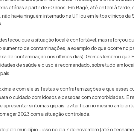
as etárias a partir de 60 anos. Em Bagé, até ontem à tarde,
 não havia ninguém internado na UTI ou em leitos clínicos da
9.
estacou que a situação local é confortável, mas reforçou q
o aumento de contaminações, a exemplo do que ocorre no pa
taxa de contaminação nos últimos dias). Gomes lembrou que
nidades de saúde e o uso é recomendado, sobretudo em loca
pais.
oxima e com ele as festas e confraternizações e que esses 
é para o cuidado com idosos e pessoas com comorbidades. E r
se apresentar sintomas gripais, evitar ficar no mesmo ambient
começar 2023 com a situação controlada.
do pelo município – isso no dia 7 de novembro (até o fecham