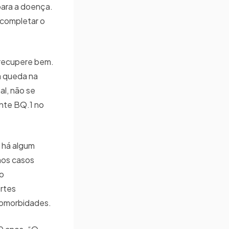
para a doença.
 completar o
 recupere bem.
a queda na
al, não se
ante BQ.1 no
á há algum
mos casos
co
ortes
 comorbidades.