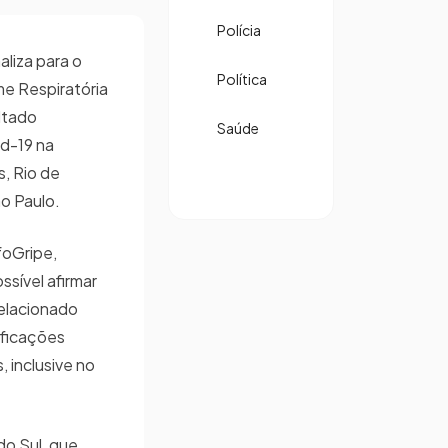
Polícia
aliza para o
Política
e Respiratória
ltado
Saúde
id-19 na
, Rio de
ão Paulo.
foGripe,
sível afirmar
relacionado
ificações
 inclusive no
do Sul, que