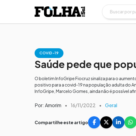
COVID-19
Saúde pede que popu
O boletim InfoGripe Fiocruz sinaliza para o aumen
positivo para a covid-19 na população adulta do A
InfoGripe, Marcelo Gomes, ainda não é possível afi
Por: Amorim
•
16/11/2022
•
Geral
Compartilhe este artigo