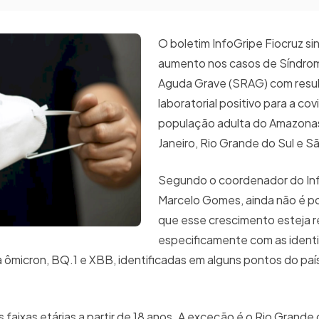
O boletim InfoGripe Fiocruz sin
aumento nos casos de Síndrom
Aguda Grave (SRAG) com resu
laboratorial positivo para a cov
população adulta do Amazonas
Janeiro, Rio Grande do Sul e S
Segundo o coordenador do In
Marcelo Gomes, ainda não é pos
que esse crescimento esteja 
especificamente com as ident
ômicron, BQ.1 e XBB, identificadas em alguns pontos do país,
s faixas etárias a partir de 18 anos. A exceção é o Rio Grande 