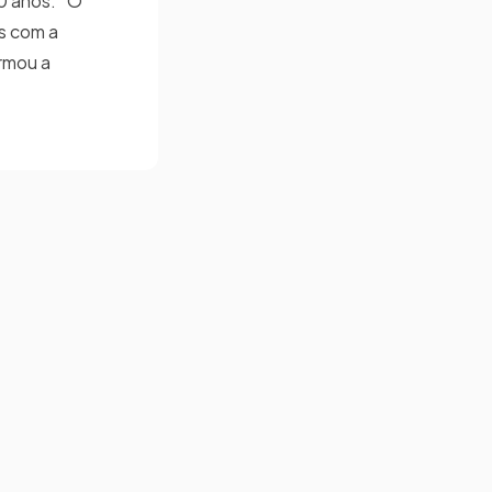
40 anos. “O
s com a
irmou a