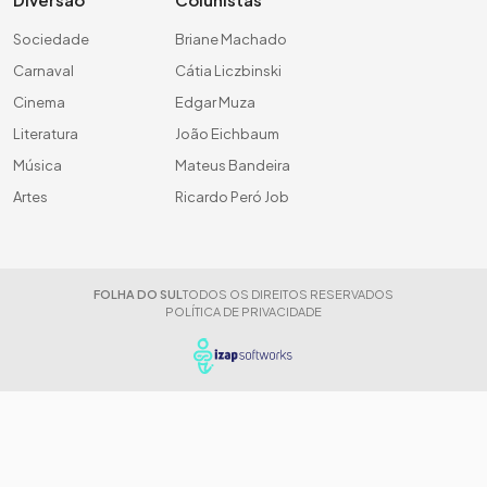
Sociedade
Briane Machado
Carnaval
Cátia Liczbinski
Cinema
Edgar Muza
Literatura
João Eichbaum
Música
Mateus Bandeira
Artes
Ricardo Peró Job
FOLHA DO SUL
TODOS OS DIREITOS RESERVADOS
POLÍTICA DE PRIVACIDADE