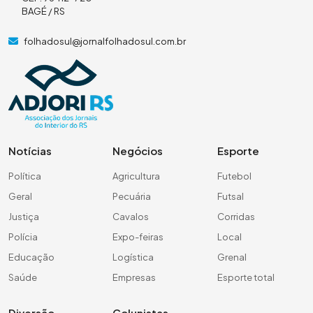
BAGÉ / RS
folhadosul@jornalfolhadosul.com.br
Notícias
Negócios
Esporte
Política
Agricultura
Futebol
Geral
Pecuária
Futsal
Justiça
Cavalos
Corridas
Polícia
Expo-feiras
Local
Educação
Logística
Grenal
Saúde
Empresas
Esporte total
Diversão
Colunistas