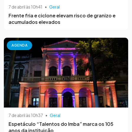
7 de abril às 10h41
•
Geral
Frente fria e ciclone elevam risco de granizo e
acumulados elevados
AGENDA
7 de abril às 10h37
•
Geral
Espetáculo “Talentos do Imba” marca os 105
anos da instituição