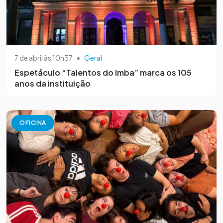
7 de abril às 10h37
•
Geral
Espetáculo “Talentos do Imba” marca os 105
anos da instituição
OFICINA