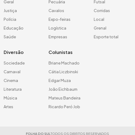
Geral
Pecuária
Futsal
Justiça
Cavalos
Corridas
Polícia
Expo-feiras
Local
Educação
Logística
Grenal
Saúde
Empresas
Esporte total
Diversão
Colunistas
Sociedade
Briane Machado
Carnaval
Cátia Liczbinski
Cinema
Edgar Muza
Literatura
João Eichbaum
Música
Mateus Bandeira
Artes
Ricardo Peró Job
FOLHA DO SUL
TODOS OS DIREITOS RESERVADOS