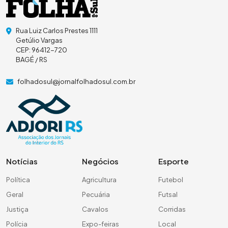
Rua Luiz Carlos Prestes 1111
Getúlio Vargas
CEP: 96412-720
BAGÉ / RS
folhadosul@jornalfolhadosul.com.br
Notícias
Negócios
Esporte
Política
Agricultura
Futebol
Geral
Pecuária
Futsal
Justiça
Cavalos
Corridas
Polícia
Expo-feiras
Local