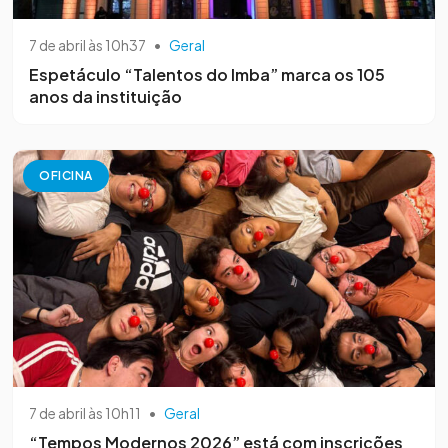
7 de abril às 10h37
•
Geral
Espetáculo “Talentos do Imba” marca os 105
anos da instituição
OFICINA
7 de abril às 10h11
•
Geral
“Tempos Modernos 2026” está com inscrições