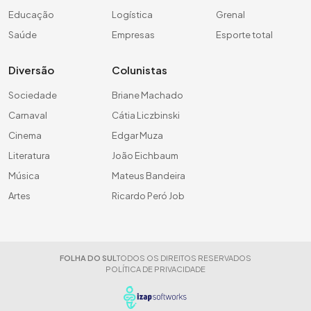
Educação
Logística
Grenal
Saúde
Empresas
Esporte total
Diversão
Colunistas
Sociedade
Briane Machado
Carnaval
Cátia Liczbinski
Cinema
Edgar Muza
Literatura
João Eichbaum
Música
Mateus Bandeira
Artes
Ricardo Peró Job
FOLHA DO SUL
TODOS OS DIREITOS RESERVADOS
POLÍTICA DE PRIVACIDADE