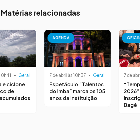
Matérias relacionadas
AGENDA
OFICI
 10h41
•
Geral
7 de abril às 10h37
•
Geral
7 de abr
a e ciclone
Espetáculo “Talentos
“Temp
sco de
do Imba” marca os 105
2026”
 acumulados
anos da instituição
inscri
Bagé