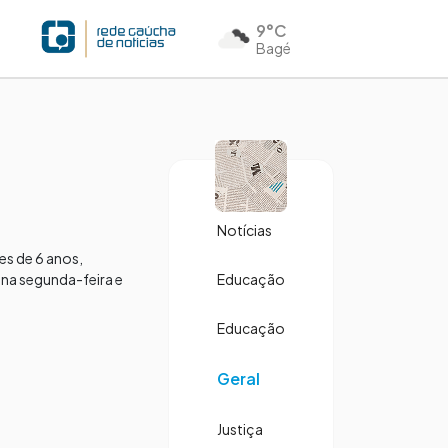
9°C
Bagé
Notícias
s de 6 anos,
na segunda-feira e
Educação
Educação
Geral
Justiça