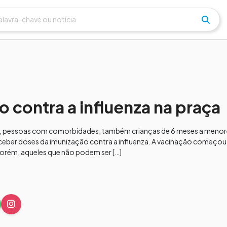
 contra a influenza na praça
s, pessoas com comorbidades, também crianças de 6 meses a menore
ceber doses da imunização contra a influenza. A vacinação começou 
porém, aqueles que não podem ser […]