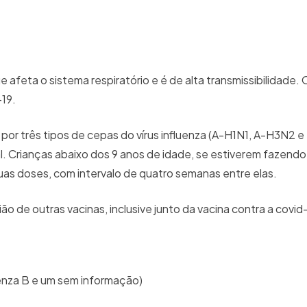
e afeta o sistema respiratório e é de alta transmissibilidade.
19.
r três tipos de cepas do vírus influenza (A-H1N1, A-H3N2 e 
l. Crianças abaixo dos 9 anos de idade, se estiverem fazendo
duas doses, com intervalo de quatro semanas entre elas.
 de outras vacinas, inclusive junto da vacina contra a covid-
luenza B e um sem informação)