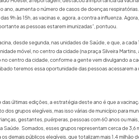
ldo Hoesel, à reportagem, destacou a importância da vacina
 do ano, aumenta o número de casos de doenças respiratórias
das 9h às 15h, as vacinas e, agora, a contra a influenza. Agora
mportante as pessoas estarem imunizadas”, pontuou.
vacina, desde segunda, nas unidades de Saúde, e que, a cada 1
idade móvel, no centro da cidade (na praça Silveira Martins, 
no centro da cidade, conforme a gente vem divulgando a cad
sábado teremos essa oportunidade das pessoas acessarem a
 das últimas edições, a estratégia deste ano é que a vacina
 dos grupos elegíveis, mas isso várias de município para muni
crianças, gestantes, puérperas, pessoas com 60 anos ou mais
 da Saúde. Somados, esses grupos representam cerca de 3,6 
s demais públicos elegíveis, que totalizam mais 1,4 milhão 