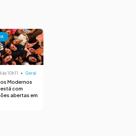
NA
il às 10h11
•
Geral
os Modernos
 está com
ções abertas em