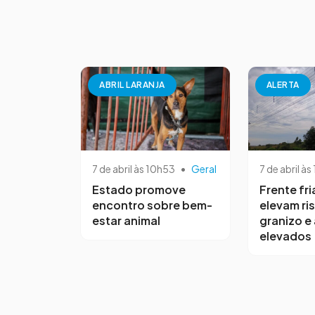
ABRIL LARANJA
ALERTA
7 de abril às 10h53
•
Geral
7 de abril às
Estado promove
Frente fri
encontro sobre bem-
elevam ri
estar animal
granizo e
elevados