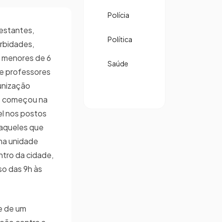
Polícia
estantes,
Política
rbidades,
 menores de 6
Saúde
 e professores
unização
ão começou na
el nos postos
aqueles que
ma unidade
ntro da cidade,
so das 9h às
e de um