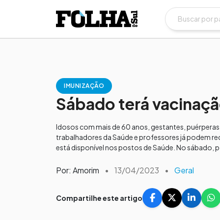
IMUNIZAÇÃO
Sábado terá vacinação
Idosos com mais de 60 anos, gestantes, puérpera
trabalhadores da Saúde e professores já podem re
está disponível nos postos de Saúde. No sábado, 
Por: Amorim
•
13/04/2023
•
Geral
Compartilhe este artigo