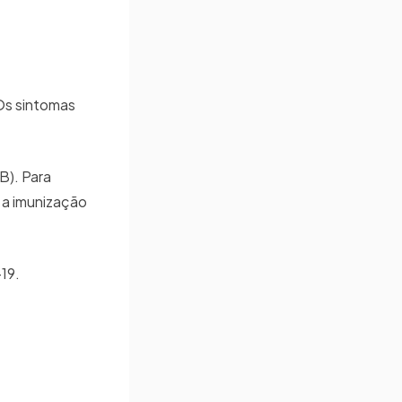
 Os sintomas
B). Para
 a imunização
19.