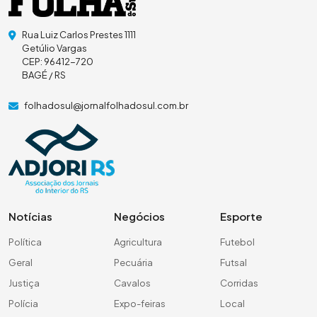
Rua Luiz Carlos Prestes 1111
Getúlio Vargas
CEP: 96412-720
BAGÉ / RS
folhadosul@jornalfolhadosul.com.br
Notícias
Negócios
Esporte
Política
Agricultura
Futebol
Geral
Pecuária
Futsal
Justiça
Cavalos
Corridas
Polícia
Expo-feiras
Local