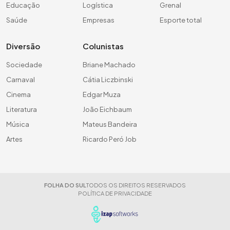
Educação
Logística
Grenal
Saúde
Empresas
Esporte total
Diversão
Colunistas
Sociedade
Briane Machado
Carnaval
Cátia Liczbinski
Cinema
Edgar Muza
Literatura
João Eichbaum
Música
Mateus Bandeira
Artes
Ricardo Peró Job
FOLHA DO SUL
TODOS OS DIREITOS RESERVADOS
POLÍTICA DE PRIVACIDADE