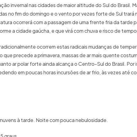
o invernal nas cidades de maior altitude do Sul do Brasil. M
das no fim do domingo e o vento por vezes forte de Sul trará 
ura ocorrerá com a passagem de uma frente fria da tarde pa
me a cidade gaúcha, e que virá com chuva e risco de tempor
tradicionalmente ocorrem estas radicais mudanças de tempe
 o que precede a primavera, massas de ar mais quente costu
to ar polar forte ainda alcança o Centro-Sul do Brasil. Por is
edendo em poucas horas incursões de ar frio, às vezes até c
 nuvens à tarde. Noite com pouca nebulosidade.
25 graus