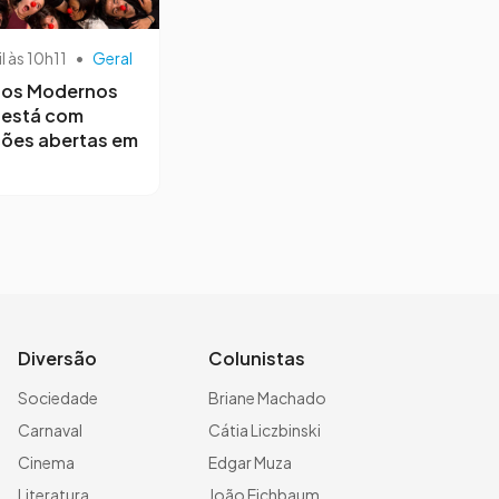
il às 10h11
•
Geral
os Modernos
 está com
ções abertas em
Diversão
Colunistas
Sociedade
Briane Machado
Carnaval
Cátia Liczbinski
Cinema
Edgar Muza
Literatura
João Eichbaum