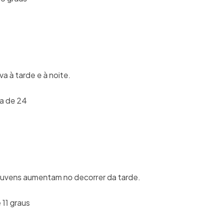
a à tarde e à noite.
ma de 24
nuvens aumentam no decorrer da tarde.
 11 graus