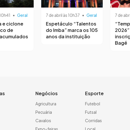
 10h41
•
Geral
7 de abril às 10h37
•
Geral
7 de abr
a e ciclone
Espetáculo “Talentos
“Temp
sco de
do Imba” marca os 105
2026”
 acumulados
anos da instituição
inscri
Bagé
ias
Negócios
Esporte
a
Agricultura
Futebol
Pecuária
Futsal
Cavalos
Corridas
Expo-feiras
Local