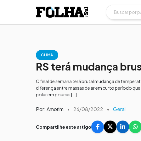
CLIMA
RS terá mudança brus
O final de semana terá brutal mudança de temperat
diferença entre massas de ar em curto período que 
polar em poucas […]
Por: Amorim
•
26/08/2022
•
Geral
Compartilhe este artigo