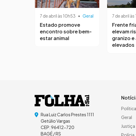
7 de abril às 10h53
•
Geral
7 de abril às
Estado promove
Frente fri
encontro sobre bem-
elevam ri
estar animal
granizo e
elevados
Notíc
Polític
Rua Luiz Carlos Prestes 1111
Geral
Getúlio Vargas
Justiça
CEP: 96412-720
BAGÉ / RS
Polícia