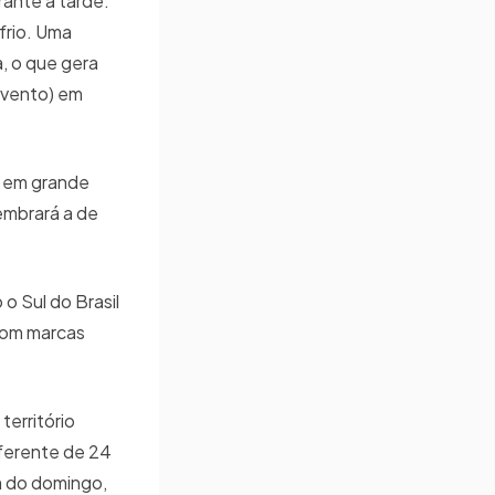
rante a tarde.
frio. Uma
, o que gera
(vento) em
C em grande
embrará a de
o Sul do Brasil
com marcas
erritório
iferente de 24
m do domingo,