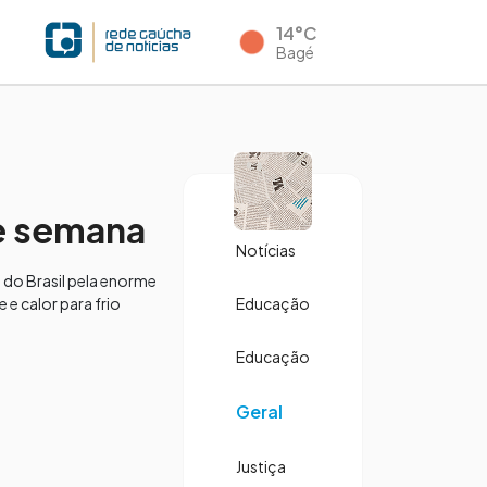
14°C
Bagé
de semana
Notícias
 do Brasil pela enorme
e calor para frio
Educação
Educação
Geral
Justiça