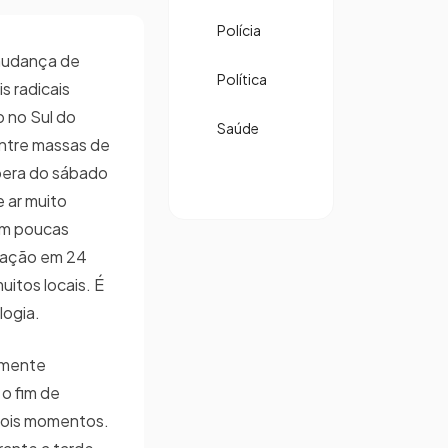
Polícia
 mudança de
Política
s radicais
 no Sul do
Saúde
entre massas de
pera do sábado
 ar muito
 em poucas
riação em 24
itos locais. É
logia.
almente
 o fim de
dois momentos.