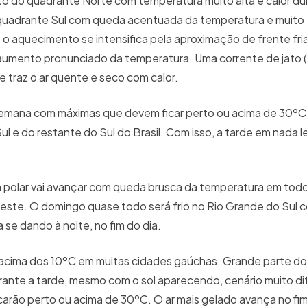
to do quadrante Norte com temperatura muito alta e calor du
 quadrante Sul com queda acentuada da temperatura e muito 
o aquecimento se intensifica pela aproximação de frente fria
aumento pronunciado da temperatura. Uma corrente de jato 
 e traz o ar quente e seco com calor.
semana com máximas que devem ficar perto ou acima de 30º
l e do restante do Sul do Brasil. Com isso, a tarde em nada l
m polar vai avançar com queda brusca da temperatura em todo 
este. O domingo quase todo será frio no Rio Grande do Sul 
 se dando à noite, no fim do dia.
cima dos 10ºC em muitas cidades gaúchas. Grande parte do t
rante a tarde, mesmo com o sol aparecendo, cenário muito d
arão perto ou acima de 30ºC. O ar mais gelado avança no fi