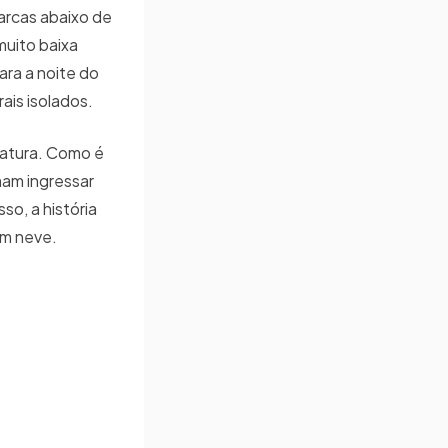
arcas abaixo de
muito baixa
ra a noite do
ais isolados.
ratura. Como é
mam ingressar
so, a história
om neve.