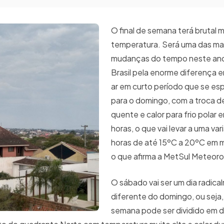
O final de semana terá brutal
temperatura. Será uma das mai
mudanças do tempo neste ano
Brasil pela enorme diferença 
ar em curto período que se es
para o domingo, com a troca de
quente e calor para frio polar
horas, o que vai levar a uma va
horas de até 15ºC a 20ºC em mu
o que afirma a MetSul Meteoro
O sábado vai ser um dia radic
diferente do domingo, ou seja,
semana pode ser dividido em 