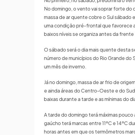
No primeiro, no sábado, predomina o ven
No domingo, o vento vai soprar forte do
massa de ar quente cobre o Sul sábado e 
uma condição pré-frontal que favorece 
baixos níveis se organiza antes da frente
O sábado será o dia mais quente desta 
número de municípios do Rio Grande do Su
um mês de inverno.
Já no domingo, massa de ar frio de orige
e ainda áreas do Centro-Oeste e do Sud
baixas durante a tarde e as mínimas do dia
A tarde do domingo terá máximas pouco a
gaúcho terá marcas entre 11ºC e 14ºC du
horas antes em que os termômetros marc