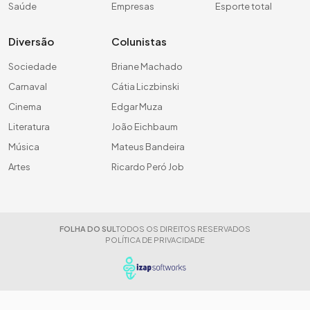
Saúde
Empresas
Esporte total
Diversão
Colunistas
Sociedade
Briane Machado
Carnaval
Cátia Liczbinski
Cinema
Edgar Muza
Literatura
João Eichbaum
Música
Mateus Bandeira
Artes
Ricardo Peró Job
FOLHA DO SUL
TODOS OS DIREITOS RESERVADOS
POLÍTICA DE PRIVACIDADE