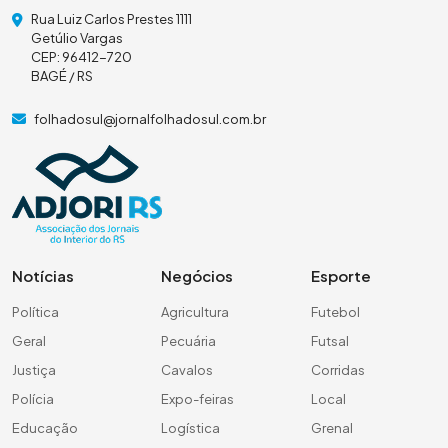
Rua Luiz Carlos Prestes 1111
Getúlio Vargas
CEP: 96412-720
BAGÉ / RS
folhadosul@jornalfolhadosul.com.br
Notícias
Negócios
Esporte
Política
Agricultura
Futebol
Geral
Pecuária
Futsal
Justiça
Cavalos
Corridas
Polícia
Expo-feiras
Local
Educação
Logística
Grenal