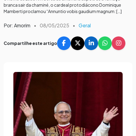
branca sair da chaminé, o cardeal protodiácono Dominique
Mamberti proclamou “Annuntio vobis gaudium magnum: […]
Por: Amorim
•
08/05/2025
•
Geral
Compartilhe este artigo