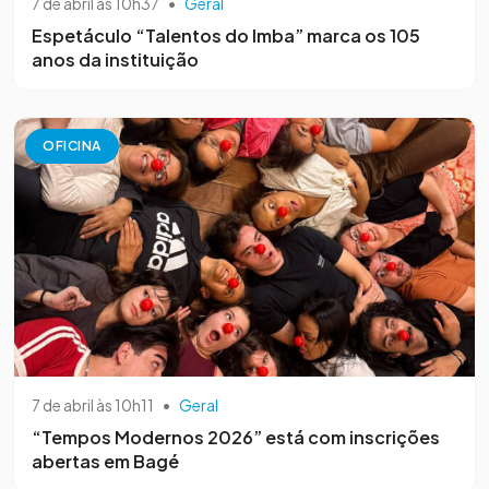
7 de abril às 10h37
•
Geral
Espetáculo “Talentos do Imba” marca os 105
anos da instituição
OFICINA
7 de abril às 10h11
•
Geral
“Tempos Modernos 2026” está com inscrições
abertas em Bagé