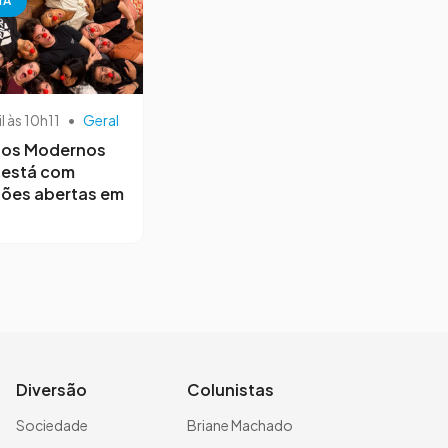
NA
il às 10h11
•
Geral
os Modernos
 está com
ções abertas em
Diversão
Colunistas
Sociedade
Briane Machado