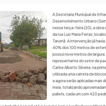
A Secretaria Municipal de Infra
Desenvolvimento Urbano (Sein
nessa terça-feira (20), a obr
da rua Luiz Maria Ferraz, locali
Tarumã. A intervenção já havi
40% dos 100 metros de extens
possui nove metros de largura
representante do setor de pa
Carlos Alberto Silveira, na prim
utilizada uma carreta de blocos
e agora serão aplicadas mais d
meia, totalizando aproximada
pallets, cada um com 420 ped