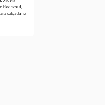
, onde já
ro Madezatti,
iária calçada no