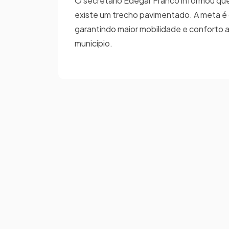
O secretário Edegar Franco informou que 
existe um trecho pavimentado. A meta é 
garantindo maior mobilidade e conforto ao
município.