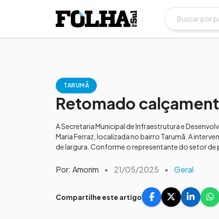
TARUMÃ
Retomado calçamento 
A Secretaria Municipal de Infraestrutura e Desenvol
Maria Ferraz, localizada no bairro Tarumã. A inter
de largura. Conforme o representante do setor de p
Por: Amorim
•
21/05/2025
•
Geral
Compartilhe este artigo