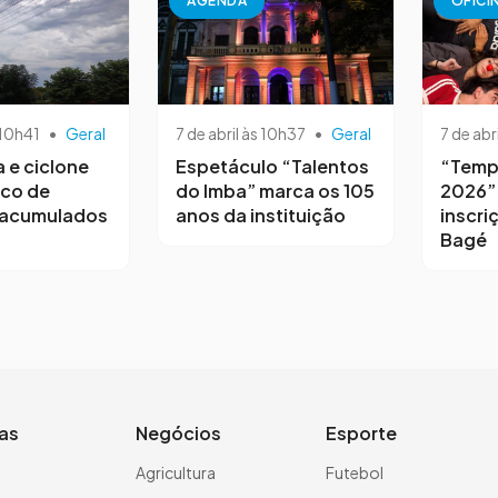
AGENDA
OFICI
 10h41
•
Geral
7 de abril às 10h37
•
Geral
7 de abr
a e ciclone
Espetáculo “Talentos
“Temp
sco de
do Imba” marca os 105
2026”
 acumulados
anos da instituição
inscri
Bagé
ias
Negócios
Esporte
a
Agricultura
Futebol