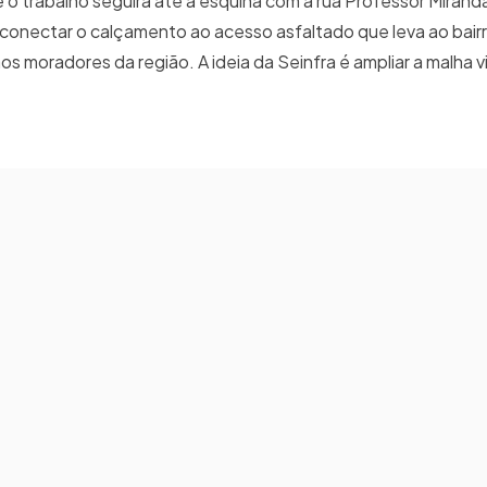
o trabalho seguirá até a esquina com a rua Professor Miranda
conectar o calçamento ao acesso asfaltado que leva ao bair
s moradores da região. A ideia da Seinfra é ampliar a malha v