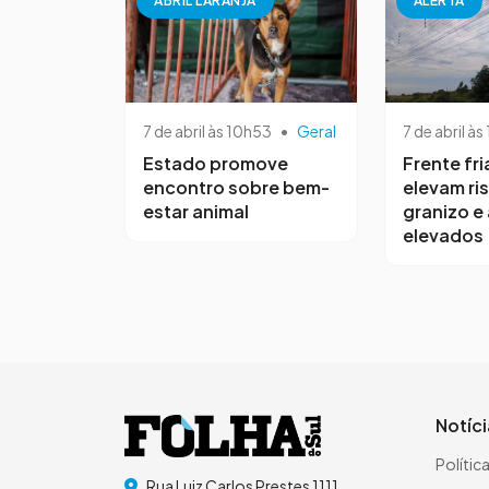
ABRIL LARANJA
ALERTA
7 de abril às 10h53
•
Geral
7 de abril às
Estado promove
Frente fri
encontro sobre bem-
elevam ri
estar animal
granizo e
elevados
Notíc
Polític
Rua Luiz Carlos Prestes 1111