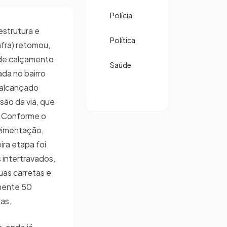
Polícia
estrutura e
Política
fra) retomou,
a de calçamento
Saúde
zada no bairro
a alcançado
ão da via, que
. Conforme o
vimentação,
eira etapa foi
 intertravados,
uas carretas e
mente 50
ras.