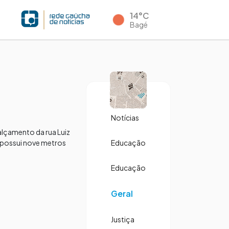
14°C
Bagé
Notícias
calçamento da rua Luiz
e possui nove metros
Educação
Educação
Geral
Justiça