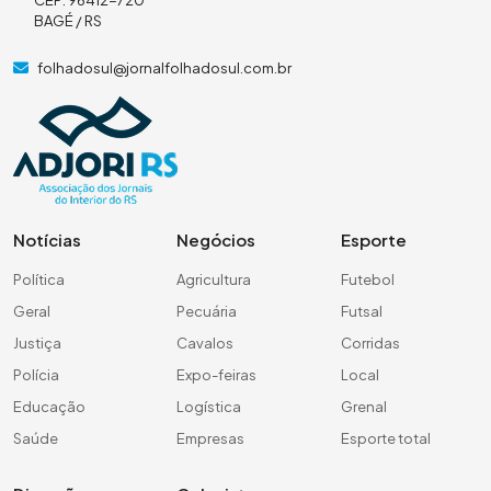
BAGÉ / RS
folhadosul@jornalfolhadosul.com.br
Notícias
Negócios
Esporte
Política
Agricultura
Futebol
Geral
Pecuária
Futsal
Justiça
Cavalos
Corridas
Polícia
Expo-feiras
Local
Educação
Logística
Grenal
Saúde
Empresas
Esporte total