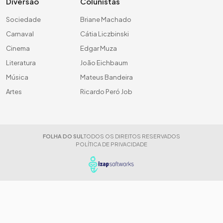
Diversão
Colunistas
Sociedade
Briane Machado
Carnaval
Cátia Liczbinski
Cinema
Edgar Muza
Literatura
João Eichbaum
Música
Mateus Bandeira
Artes
Ricardo Peró Job
FOLHA DO SUL
TODOS OS DIREITOS RESERVADOS
POLÍTICA DE PRIVACIDADE