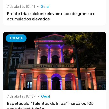
7 de abril às 10h41
•
Geral
Frente fria e ciclone elevam risco de granizo e
acumulados elevados
AGENDA
7 de abril às 10h37
•
Geral
Espetáculo “Talentos do Imba” marca os 105
anos da instituição