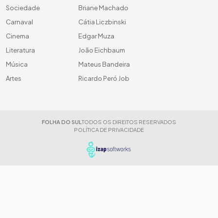
Sociedade
Briane Machado
Carnaval
Cátia Liczbinski
Cinema
Edgar Muza
Literatura
João Eichbaum
Música
Mateus Bandeira
Artes
Ricardo Peró Job
FOLHA DO SUL
TODOS OS DIREITOS RESERVADOS
POLÍTICA DE PRIVACIDADE