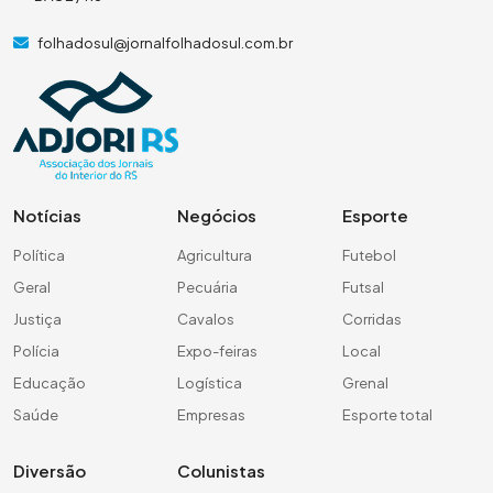
folhadosul@jornalfolhadosul.com.br
Notícias
Negócios
Esporte
Política
Agricultura
Futebol
Geral
Pecuária
Futsal
Justiça
Cavalos
Corridas
Polícia
Expo-feiras
Local
Educação
Logística
Grenal
Saúde
Empresas
Esporte total
Diversão
Colunistas