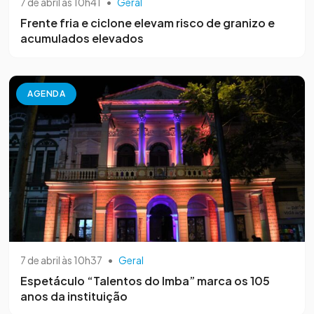
7 de abril às 10h41
•
Geral
Frente fria e ciclone elevam risco de granizo e
acumulados elevados
AGENDA
7 de abril às 10h37
•
Geral
Espetáculo “Talentos do Imba” marca os 105
anos da instituição